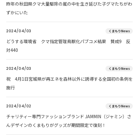
昨年の秋田県クマ大量駆除の嵐の中を生き延びた子グマたちがわ
ずかにいた
2024/04/03
くまもりNews
どうする環境省 クマ指定管理鳥獣化パブコメ結果 賛成9 反
対440
2024/04/03
くまもりNews
祝 4月1日宮城県が再エネを森林以外に誘導する全国初の条例を
施行
2024/04/02
くまもりNews
チャリティー専門ファッションブランド JAMMIN（ジャミン）さ
んデザインのくまもりがグッズが期間限定で復刻！