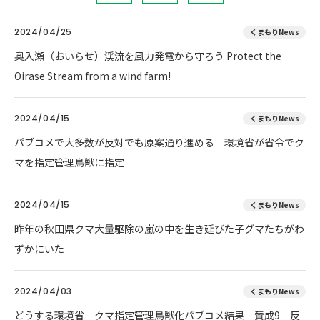
2024/04/25
くまもりNews
奥入瀬（おいらせ）渓流を風力発電から守ろう Protect the
Oirase Stream from a wind farm!
2024/04/15
くまもりNews
パブコメで大多数が反対でも原案通り進める 環境省が省令でク
マを指定管理鳥獣に指定
2024/04/15
くまもりNews
昨年の秋田県クマ大量駆除の嵐の中を生き延びた子グマたちがわ
ずかにいた
2024/04/03
くまもりNews
どうする環境省 クマ指定管理鳥獣化パブコメ結果 賛成9 反