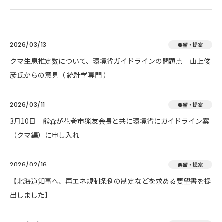
2026/03/13
要望・提案
クマ生息推定数について、環境省ガイドラインの問題点 山上俊
彦氏からの意見（ 統計学専門 ）
2026/03/11
要望・提案
3月10日 熊森が花巻市猟友会長と共に環境省にガイドライン案
（クマ編）に申し入れ
2026/02/16
要望・提案
【北海道知事へ、再エネ規制条例の制定などを求める要望書を提
出しました】