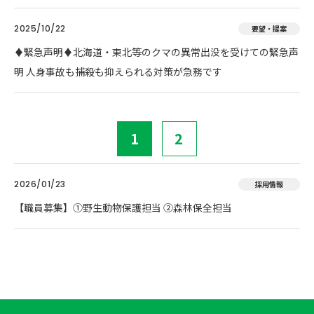
2025/10/22
要望・提案
♦️緊急声明♦️北海道・東北等のクマの異常出没を受けての緊急声
明 人身事故も捕殺も抑えられる対策が急務です
1
2
2026/01/23
採用情報
【職員募集】①野生動物保護担当 ②森林保全担当