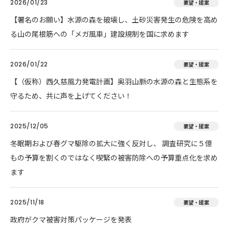
2026/01/23
要望・提案
【署名のお願い】水源の森を破壊し、土砂災害発生の危険を高め
る山の尾根筋への「メガ風車」建設規制を国に求めます
2026/01/22
要望・提案
【（仮称）西久慈風力発電計画】奥羽山脈の水源の森と生態系を
守るため、共に声を上げてください！
2025/12/05
要望・提案
冬眠期および春グマ駆除の拡大に強く反対し、 調査研究に５億
もの予算を割くのではなく喫緊の被害防除への予算重点化を求め
ます
2025/11/18
要望・提案
政府がクマ被害対策パッケージを発表