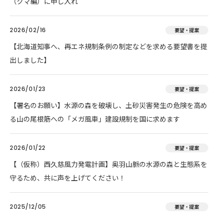
（クマ編）に申し入れ
2026/02/16
要望・提案
【北海道知事へ、再エネ規制条例の制定などを求める要望書を提
出しました】
2026/01/23
要望・提案
【署名のお願い】水源の森を破壊し、土砂災害発生の危険を高め
る山の尾根筋への「メガ風車」建設規制を国に求めます
2026/01/22
要望・提案
【（仮称）西久慈風力発電計画】奥羽山脈の水源の森と生態系を
守るため、共に声を上げてください！
2025/12/05
要望・提案