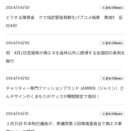
2024/04/03
くまもりNews
どうする環境省 クマ指定管理鳥獣化パブコメ結果 賛成9 反
対440
2024/04/03
くまもりNews
祝 4月1日宮城県が再エネを森林以外に誘導する全国初の条例を
施行
2024/04/02
くまもりNews
チャリティー専門ファッションブランド JAMMIN（ジャミン）さ
んデザインのくまもりがグッズが期間限定で復刻！
2024/04/01
くまもりNews
３月15日 杉本和巳議員が、衆議院第３回環境委員会で再エネ事