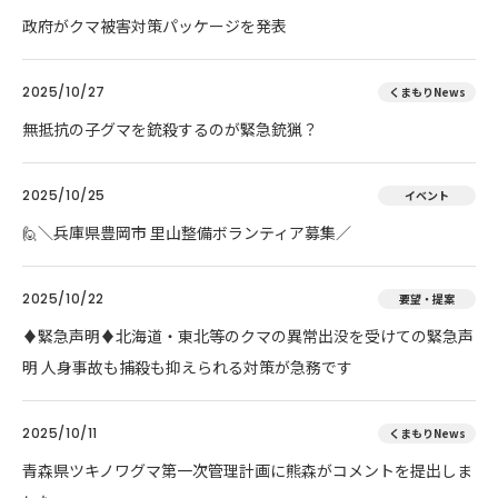
政府がクマ被害対策パッケージを発表
2025/10/27
くまもりNews
無抵抗の子グマを銃殺するのが緊急銃猟？
2025/10/25
イベント
🙋＼兵庫県豊岡市 里山整備ボランティア募集／
2025/10/22
要望・提案
♦️緊急声明♦️北海道・東北等のクマの異常出没を受けての緊急声
明 人身事故も捕殺も抑えられる対策が急務です
2025/10/11
くまもりNews
青森県ツキノワグマ第一次管理計画に熊森がコメントを提出しま