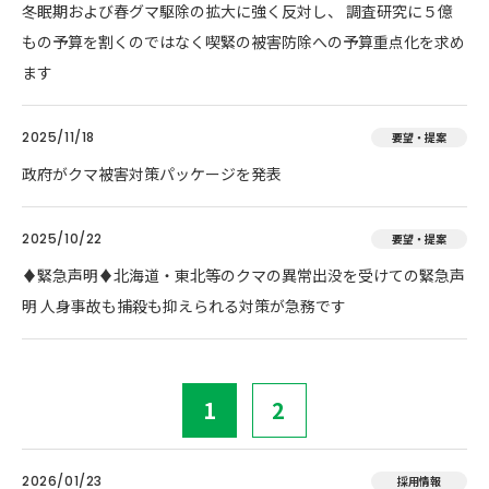
冬眠期および春グマ駆除の拡大に強く反対し、 調査研究に５億
もの予算を割くのではなく喫緊の被害防除への予算重点化を求め
ます
2025/11/18
要望・提案
政府がクマ被害対策パッケージを発表
2025/10/22
要望・提案
♦️緊急声明♦️北海道・東北等のクマの異常出没を受けての緊急声
明 人身事故も捕殺も抑えられる対策が急務です
1
2
2026/01/23
採用情報