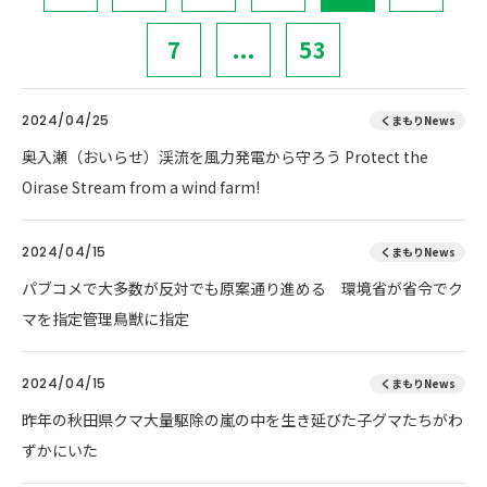
7
...
53
2024/04/25
くまもりNews
奥入瀬（おいらせ）渓流を風力発電から守ろう Protect the
Oirase Stream from a wind farm!
2024/04/15
くまもりNews
パブコメで大多数が反対でも原案通り進める 環境省が省令でク
マを指定管理鳥獣に指定
2024/04/15
くまもりNews
昨年の秋田県クマ大量駆除の嵐の中を生き延びた子グマたちがわ
ずかにいた