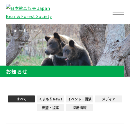
TOP
お知らせ
お知らせ
すべて
くまもりNews
イベント・講演
メディア
要望・提案
採用情報