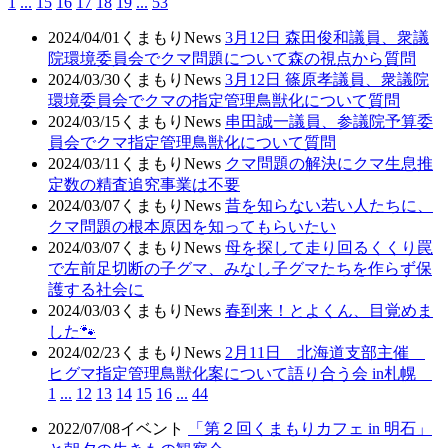
1
...
15
16
17
18
19
...
53
2024/04/01
くまもりNews
3月12日 森田俊和議員、衆議
院環境委員会でクマ問題について森の視点から質問
2024/03/30
くまもりNews
3月12日 篠原孝議員、衆議院
環境委員会でクマの指定管理鳥獣化について質問
2024/03/15
くまもりNews
串田誠一議員、参議院予算委
員会でクマ指定管理鳥獣化について質問
2024/03/11
くまもりNews
クマ問題の解決にクマ生息推
定数の精査追究事業は不要
2024/03/07
くまもりNews
昔を知らない若い人たちに、
クマ問題の根本原因を知ってもらいたい
2024/03/07
くまもりNews
母を探して走り回るくくり罠
で左前足切断の子グマ、みなし子グマたちを作らず保
護する社会に
2024/03/03
くまもりNews
春到来！とよくん、目覚めま
した🐾
2024/02/23
くまもりNews
2月11日 北海道支部主催
ヒグマ指定管理鳥獣化案について語り合う会 in札幌
1
...
12
13
14
15
16
...
44
2022/07/08
イベント
「第２回くまもりカフェ in 明石」