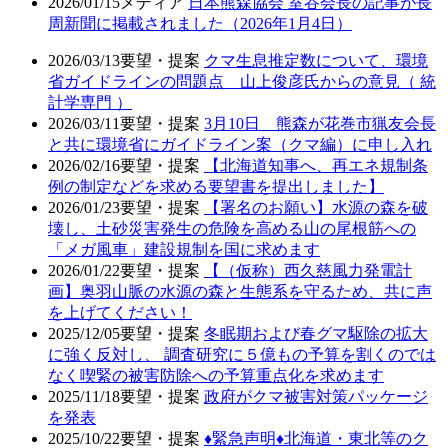
2026/01/15
メディア
日本熊森協会 室谷会長の記事が長
周新聞に掲載されました（2026年1月4日）
2026/03/13
要望・提案
クマ生息推定数について、環境
省ガイドラインの問題点 山上俊彦氏からの意見（ 統
計学専門 ）
2026/03/11
要望・提案
3月10日 熊森が花巻市猟友会長
と共に環境省にガイドライン案（クマ編）に申し入れ
2026/02/16
要望・提案
【北海道知事へ、再エネ規制条
例の制定などを求める要望書を提出しました】
2026/01/23
要望・提案
【署名のお願い】水源の森を破
壊し、土砂災害発生の危険を高める山の尾根筋への
「メガ風車」建設規制を国に求めます
2026/01/22
要望・提案
【（仮称）西久慈風力発電計
画】奥羽山脈の水源の森と生態系を守るため、共に声
を上げてください！
2025/12/05
要望・提案
冬眠期および春グマ駆除の拡大
に強く反対し、 調査研究に５億もの予算を割くのでは
なく喫緊の被害防除への予算重点化を求めます
2025/11/18
要望・提案
政府がクマ被害対策パッケージ
を発表
2025/10/22
要望・提案
♦️緊急声明♦️北海道・東北等のク