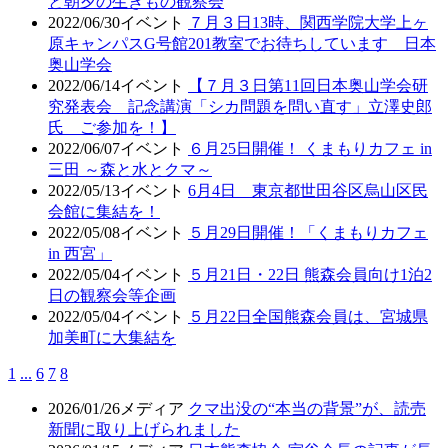
と朝夕の生きもの観察会
2022/06/30
イベント
７月３日13時、関西学院大学上ヶ
原キャンパスG号館201教室でお待ちしています 日本
奥山学会
2022/06/14
イベント
【７月３日第11回日本奥山学会研
究発表会 記念講演「シカ問題を問い直す」立澤史郎
氏 ご参加を！】
2022/06/07
イベント
６月25日開催！ くまもりカフェ in
三田 ～森と水とクマ～
2022/05/13
イベント
6月4日 東京都世田谷区烏山区民
会館に集結を！
2022/05/08
イベント
５月29日開催！「くまもりカフェ
in 西宮」
2022/05/04
イベント
５月21日・22日 熊森会員向け1泊2
日の観察会等企画
2022/05/04
イベント
５月22日全国熊森会員は、宮城県
加美町に大集結を
1
...
6
7
8
2026/01/26
メディア
クマ出没の“本当の背景”が、読売
新聞に取り上げられました