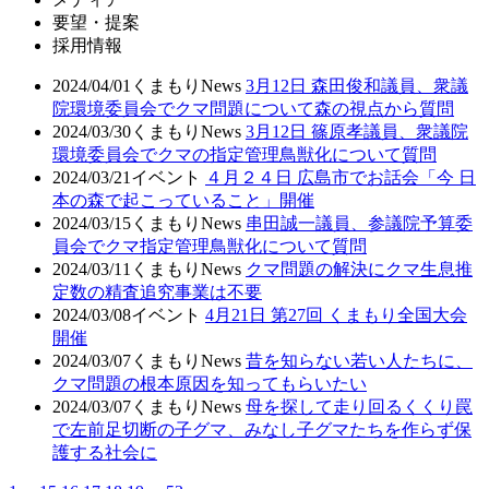
要望・提案
採用情報
2024/04/01
くまもりNews
3月12日 森田俊和議員、衆議
院環境委員会でクマ問題について森の視点から質問
2024/03/30
くまもりNews
3月12日 篠原孝議員、衆議院
環境委員会でクマの指定管理鳥獣化について質問
2024/03/21
イベント
４月２４日 広島市でお話会「今 日
本の森で起こっていること」開催
2024/03/15
くまもりNews
串田誠一議員、参議院予算委
員会でクマ指定管理鳥獣化について質問
2024/03/11
くまもりNews
クマ問題の解決にクマ生息推
定数の精査追究事業は不要
2024/03/08
イベント
4月21日 第27回 くまもり全国大会
開催
2024/03/07
くまもりNews
昔を知らない若い人たちに、
クマ問題の根本原因を知ってもらいたい
2024/03/07
くまもりNews
母を探して走り回るくくり罠
で左前足切断の子グマ、みなし子グマたちを作らず保
護する社会に