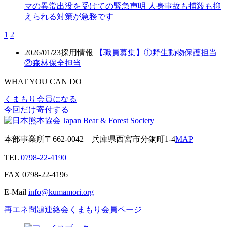
マの異常出没を受けての緊急声明 人身事故も捕殺も抑
えられる対策が急務です
1
2
2026/01/23
採用情報
【職員募集】①野生動物保護担当
②森林保全担当
WHAT YOU CAN DO
くまもり会員になる
今回だけ寄付する
本部事業所
〒662-0042
兵庫県西宮市分銅町1-4
MAP
TEL
0798-22-4190
FAX
0798-22-4196
E-Mail
info@kumamori.org
再エネ問題連絡会
くまもり会員ページ