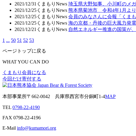
2021/12/31
くまもりNews
埼玉県大野知事、小川町のメ
2021/12/25
くまもりNews
熊本県菊池市 令和4年1月
2021/12/25
くまもりNews
会員のみなさんに会報「くまも
2021/12/25
くまもりNews
海の京都・丹後の巨大風力発
2021/12/21
くまもりNews
自然エネルギー推進の国策が
1
...
50
51
52
53
ページトップに戻る
WHAT YOU CAN DO
くまもり会員になる
今回だけ寄付する
本部事業所
〒662-0042
兵庫県西宮市分銅町1-4
MAP
TEL
0798-22-4190
FAX
0798-22-4196
E-Mail
info@kumamori.org