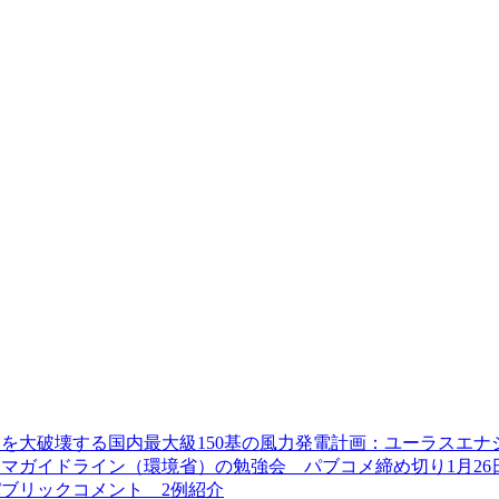
を大破壊する国内最大級150基の風力発電計画：ユーラスエナ
マガイドライン（環境省）の勉強会 パブコメ締め切り1月26
ブリックコメント 2例紹介