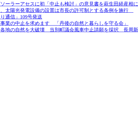
ガソーラーアセスに初「中止も検討」の意見書を萩生田経産相
より、太陽光発電設備の設置は市長の許可制とする条例を施行
り通信」109号発送
電事業の中止を求めます 「丹後の自然と暮らしを守る会」
、各地の自然を大破壊 当別町議会風車中止請願を採択 長周