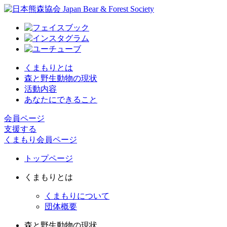
くまもりとは
森と野生動物の現状
活動内容
あなたにできること
会員ページ
支援する
くまもり会員ページ
トップページ
くまもりとは
くまもりについて
団体概要
森と野生動物の現状