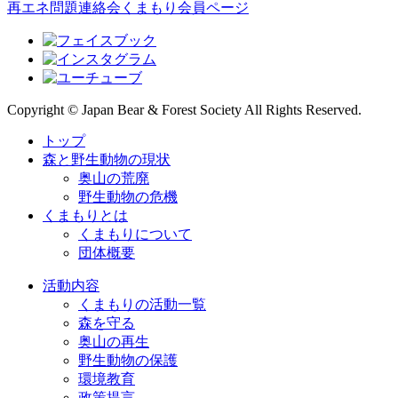
再エネ問題連絡会
くまもり会員ページ
Copyright © Japan Bear & Forest Society All Rights Reserved.
トップ
森と野生動物の現状
奥山の荒廃
野生動物の危機
くまもりとは
くまもりについて
団体概要
活動内容
くまもりの活動一覧
森を守る
奥山の再生
野生動物の保護
環境教育
政策提言