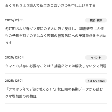
🎍くまもりより謹んで新年のごあいさつを申し上げます🎍
2025/12/05
要望・提案
冬眠期および春グマ駆除の拡大に強く反対し、 調査研究に５億
もの予算を割くのではなく喫緊の被害防除への予算重点化を求め
ます
2025/12/04
イベント
クマとの共存に必要なことは？捕殺だけでは解決しないクマ問題
2025/12/01
くまもりNews
『クマは５年で2倍に増える！?』秋田県の長期データから読む｜
クマ増加論の再検証