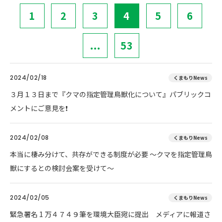
1
2
3
4
5
6
...
53
2024/02/18
くまもりNews
３月１３日まで『クマの指定管理鳥獣化について』パブリックコ
メントにご意見を❗
2024/02/08
くまもりNews
本当に棲み分けて、共存ができる制度が必要 ～クマを指定管理鳥
獣にするとの検討会案を受けて～
2024/02/05
くまもりNews
緊急署名 1 万４７４９筆を環境大臣宛に提出 メディアに報道さ