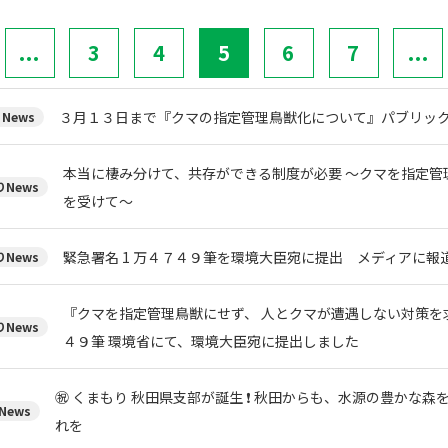
...
3
4
5
6
7
...
３月１３日まで『クマの指定管理鳥獣化について』パブリック
News
本当に棲み分けて、共存ができる制度が必要 ～クマを指定管
News
を受けて～
緊急署名 1 万４７４９筆を環境大臣宛に提出 メディアに報
News
『クマを指定管理鳥獣にせず、 人とクマが遭遇しない対策を求
News
４９筆 環境省にて、環境大臣宛に提出しました
㊗ くまもり 秋田県支部が誕生 ❗ 秋田からも、水源の豊かな
News
れを