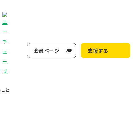
会員ページ
支援する
ること