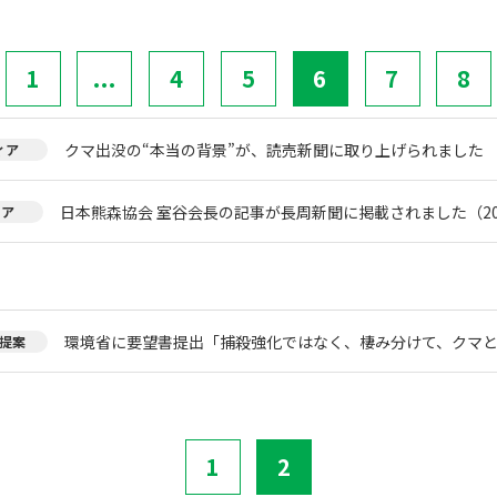
1
...
4
5
6
7
8
クマ出没の“本当の背景”が、読売新聞に取り上げられました
ィア
日本熊森協会 室谷会長の記事が長周新聞に掲載されました（20
ィア
環境省に要望書提出「捕殺強化ではなく、棲み分けて、クマ
提案
1
2