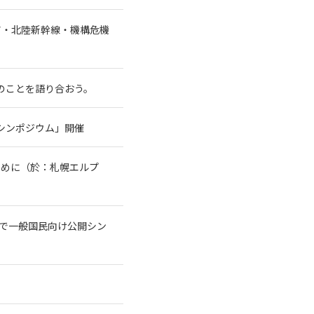
ア・北陸新幹線・機構危機
水のことを語り合おう。
シンポジウム」開催
ために（於：札幌エルプ
トで一般国民向け公開シン