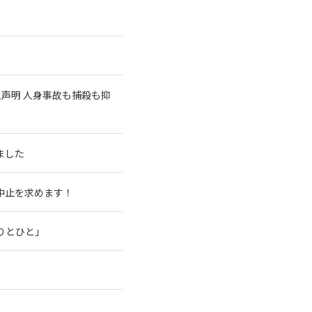
急声明 人身事故も捕殺も抑
ました
中止を求めます！
りとひと」