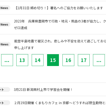
【1月31日 締め切り！】署名へのご協力をお願いいたします
News
2023年 兵庫県豊岡市で行政・地元・熊森の3者が協力し、
News
ゼロ達成
能登半島地震で被災され、悲しみや不安を抱えて過ごしてお
News
申し上げます
...
13
14
15
16
17
...
3月21日 新潟県村上市で学習会を開催！
ント
２月19日開催 くまもりカフェ in 京都～どうすれば野生動物
ント