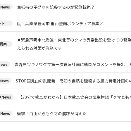
無抵抗の子グマを銃殺するのが緊急銃猟？
News
🙋＼兵庫県豊岡市 里山整備ボランティア募集／
ント
♦️緊急声明♦️北海道・東北等のクマの異常出没を受けての緊
提案
えられる対策が急務です
青森県ツキノワグマ第一次管理計画に熊森がコメントを提出し
ews
STOP国見山の乱開発 高知の自然を破壊する風力発電計画の
ews
【30分で熊森がわかる】日本熊森協会の誕生物語「クマとも
News
衝撃！白山からもクマの痕跡が消えた
News