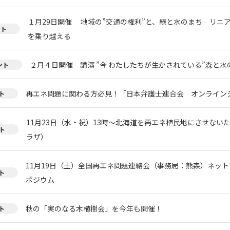
１月29日開催 地域の”交通の権利”と、緑と水のまち リニ
ント
を乗り越える
２月４日開催 講演 ”今 わたしたちが生かされている”森と
ント
再エネ問題に関わる方必見！「日本弁護士連合会 オンライン
ト
11月23日（水・祝）13時～北海道を再エネ植民地にさせない
ト
ラザ）
11月19日（土）全国再エネ問題連絡会（事務局：熊森）ネッ
ト
ポジウム
秋の「実のなる木植樹会」を今年も開催！
ト