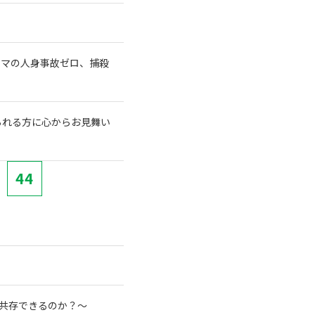
クマの人身事故ゼロ、捕殺
られる方に心からお見舞い
44
と共存できるのか？～