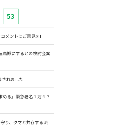
53
コメントにご意見を❗
理鳥獣にするとの検討会案
道されました
める』緊急署名 1 万４７
森を守り、クマと共存する流