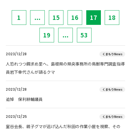
1
...
15
16
17
18
19
...
53
2023/12/28
くまもりNews
人恐れつつ餌求め里へ、島根県の県央事務所の鳥獣専門調査指導
員岩下幸代さんが語るクマ
2023/12/28
くまもりNews
追悼 保利耕輔議員
2023/12/25
くまもりNews
室谷会長、親子グマが逃げ込んだ秋田の作業小屋を視察、その