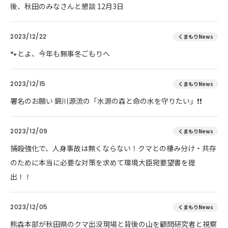
後、秋田のみなさんと懇談 12月3日
2023/12/22
くまもりNews
🐾とよ、今年も無事冬ごもりへ
2023/12/15
くまもりNews
署名のお願い 錦川源流の「水源の森と命の水を守りたい」❗❗
2023/12/09
くまもりNews
捕殺強化で、人身事故は無くならない！クマとの棲み分け・共存
のために本当に必要な対策を求めて環境大臣宛要望書を提
出！！
2023/12/05
くまもりNews
熊森本部が秋田県のクマ出没現場と背後の山を顧問研究者と視察