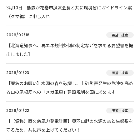
3月10日 熊森が花巻市猟友会長と共に環境省にガイドライン案
（クマ編）に申し入れ
2026/02/16
要望・提案
【北海道知事へ、再エネ規制条例の制定などを求める要望書を提
出しました】
2026/01/23
要望・提案
【署名のお願い】水源の森を破壊し、土砂災害発生の危険を高め
る山の尾根筋への「メガ風車」建設規制を国に求めます
2026/01/22
要望・提案
【（仮称）西久慈風力発電計画】奥羽山脈の水源の森と生態系を
守るため、共に声を上げてください！