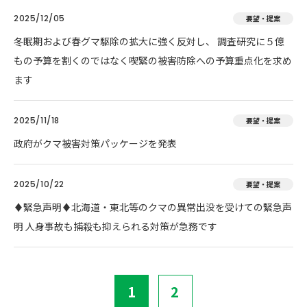
2025/12/05
要望・提案
冬眠期および春グマ駆除の拡大に強く反対し、 調査研究に５億
もの予算を割くのではなく喫緊の被害防除への予算重点化を求め
ます
2025/11/18
要望・提案
政府がクマ被害対策パッケージを発表
2025/10/22
要望・提案
♦️緊急声明♦️北海道・東北等のクマの異常出没を受けての緊急声
明 人身事故も捕殺も抑えられる対策が急務です
1
2