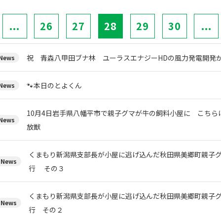
...
26
27
28
29
30
...
祝 青森八甲田ブナ林 ユーラスエナジーHDの風力発電開発
ews
🐾本日のとよくん
ews
10月4日岩手県八幡平市で親子グマが牛の飼料小屋に こちら
ews
放獣
くまもり新潟県支部長が小屋に逃げ込んだ秋田県美郷町親子
News
行 その３
くまもり新潟県支部長が小屋に逃げ込んだ秋田県美郷町親子
News
行 その２