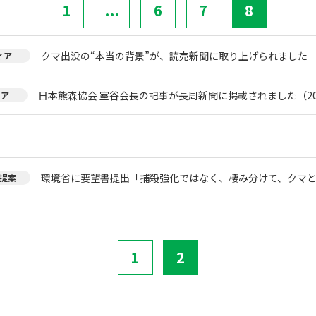
1
...
6
7
8
クマ出没の“本当の背景”が、読売新聞に取り上げられました
ィア
日本熊森協会 室谷会長の記事が長周新聞に掲載されました（20
ィア
環境省に要望書提出「捕殺強化ではなく、棲み分けて、クマ
提案
1
2
。