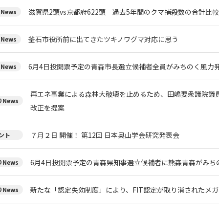
滋賀県2頭vs京都府622頭 過去5年間のクマ捕殺数の合計比
News
釜石市役所前に出てきたツキノワグマ対応に思う
News
6月4日投開票予定の青森市長選立候補者全員がみちのく風力
News
再エネ事業による森林大破壊を止めるため、田嶋要衆議院議
News
改正を提案
７月２日 開催！ 第12回 日本奥山学会研究発表会
ント
6月4日投開票予定の青森県知事選立候補者に熊森青森がみち
News
新たな「認定失効制度」により、FIT認定が取り消されたメ
News