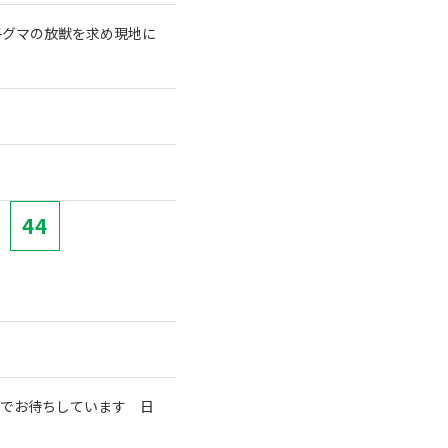
子グマの放獣を求め現地に
44
室でお待ちしています 日