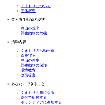
くまもりについて
団体概要
森と野生動物の現状
奥山の荒廃
野生動物の危機
活動内容
くまもりの活動一覧
森を守る
奥山の再生
野生動物の保護
環境教育
政策提言
あなたにできること
くまもり会員になる
寄付で応援する
ボランティアに参加する