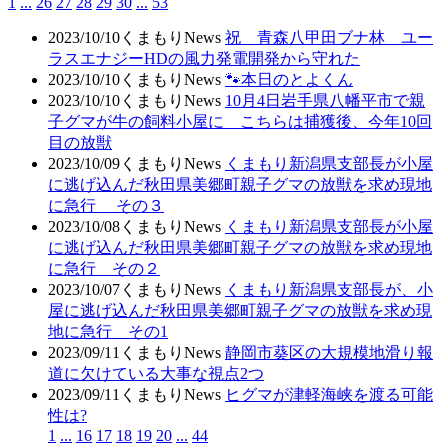
1
...
26
27
28
29
30
...
53
2023/10/10
くまもりNews
祝 青森八甲田ブナ林 ユー
ラスエナジーHDの風力発電開発から守れた
2023/10/10
くまもりNews
🐾本日のとよくん
2023/10/10
くまもりNews
10月4日岩手県八幡平市で親
子グマが牛の飼料小屋に こちらは捕獲後、今年10回
目の放獣
2023/10/09
くまもりNews
くまもり新潟県支部長が小屋
に逃げ込んだ秋田県美郷町親子グマの放獣を求め現地
に急行 その３
2023/10/08
くまもりNews
くまもり新潟県支部長が小屋
に逃げ込んだ秋田県美郷町親子グマの放獣を求め現地
に急行 その２
2023/10/07
くまもりNews
くまもり新潟県支部長が、小
屋に逃げ込んだ秋田県美郷町親子グマの放獣を求め現
地に急行 その1
2023/09/11
くまもりNews
静岡市葵区の大規模地滑り報
道に欠けている大事な視点2つ
2023/09/11
くまもりNews
ヒグマが津軽海峡を渡る可能
性は?
1
...
16
17
18
19
20
...
44