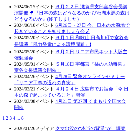
2024/06/15
イベント
６月２２日 滋賀県支部室谷会長講
演開催 🌳『日本の森はどうなるのか びわ湖水源の森は
どうなるのか』(終了しました）
2024/06/10
イベント
6月26日・27日 今、日本の水源地で
起きていることを知りましょう会🗾
2024/05/20
イベント
６月１日 和歌山 日高川町で室谷会
長講演「風力発電による環境問題」❗
2024/05/20
イベント
６月２日 リニア市民ネット大阪主
催勉強会
2024/05/01
イベント
５月18日 宇都宮『柿の木幼稚園』
室谷会長講演会開催！
2024/04/26
イベント
4月28日 緊急オンラインセミナー
「リニア工事の遅れの真実」
2024/03/21
イベント
４月２４日 広島市でお話会「今 日
本の森で起こっていること」開催
2024/03/08
イベント
4月21日 第27回 くまもり全国大会
開催
1
2
3
4
...
8
2026/01/26
メディア
クマ出没の“本当の背景”が、読売