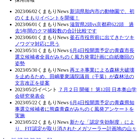
2023/06/02
くまもりNews
新潟県胎内市の動物園で、初
のくまもりイベントを開催！
2023/06/01
くまもりNews
滋賀県2頭vs京都府622頭 過
去5年間のクマ捕殺数の合計比較です
2023/06/01
くまもりNews
釜石市役所前に出てきたツキ
ノワグマ対応に思う
2023/05/31
くまもりNews
6月4日投開票予定の青森市長
選立候補者全員がみちのく風力発電計画に白紙撤回の
姿勢
2023/05/30
くまもりNews
再エネ事業による森林大破壊
を止めるため、田嶋要衆議院議員（千葉）が森林法の
文言改正を提案
2023/05/25
イベント
７月２日 開催！ 第12回 日本奥山学
会研究発表会
2023/05/22
くまもりNews
6月4日投開票予定の青森県知
事選立候補者に熊森青森がみちのく風発アンケートを
実施
2023/05/22
くまもりNews
新たな「認定失効制度」によ
り、FIT認定が取り消されたメガソーラー計画地の山々