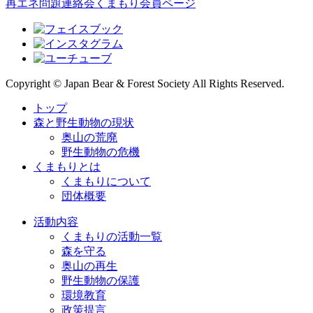
再エネ問題連絡会
くまもり会員ページ
Copyright © Japan Bear & Forest Society All Rights Reserved.
トップ
森と野生動物の現状
奥山の荒廃
野生動物の危機
くまもりとは
くまもりについて
団体概要
活動内容
くまもりの活動一覧
森を守る
奥山の再生
野生動物の保護
環境教育
政策提言