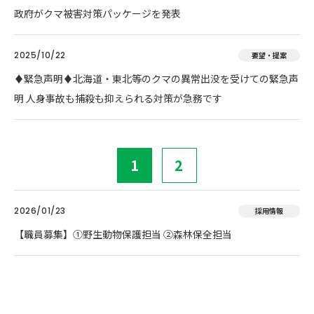
政府がクマ被害対策パッケージを発表
2025/10/22
要望・提案
♦️緊急声明♦️北海道・東北等のクマの異常出没を受けての緊急声
明 人身事故も捕殺も抑えられる対策が急務です
1
2
2026/01/23
採用情報
【職員募集】①野生動物保護担当 ②森林保全担当