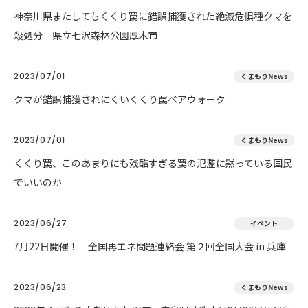
神奈川県またしてもくくり罠に錯誤捕獲された絶滅危惧種クマを
殺処分 県立七沢森林公園厚木市
2023/07/01
くまもりNews
クマが錯誤捕獲されにくいくくり罠ベアウォーク
2023/07/01
くまもりNews
くくり罠、このあまりにも残酷すぎる罠の氾濫に黙っている国民
でいいのか
2023/06/27
イベント
7月22日開催！ 全国再エネ問題連絡会 第２回全国大会 in 兵庫
2023/06/23
くまもりNews