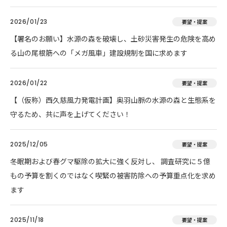
2026/01/23
要望・提案
【署名のお願い】水源の森を破壊し、土砂災害発生の危険を高め
る山の尾根筋への「メガ風車」建設規制を国に求めます
2026/01/22
要望・提案
【（仮称）西久慈風力発電計画】奥羽山脈の水源の森と生態系を
守るため、共に声を上げてください！
2025/12/05
要望・提案
冬眠期および春グマ駆除の拡大に強く反対し、 調査研究に５億
もの予算を割くのではなく喫緊の被害防除への予算重点化を求め
ます
2025/11/18
要望・提案