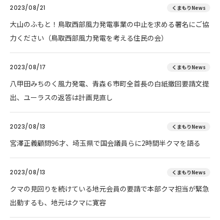
2023/08/21
くまもりNews
大山のふもと！鳥取西部風力発電事業の中止を求める署名にご協
力ください（鳥取西部風力発電を考える住民の会）
2023/08/17
くまもりNews
八甲田みちのく風力発電、青森６市町全首長の白紙撤回要請文提
出、ユーラスの返答は計画見直し
2023/08/13
くまもりNews
宮澤正義顧問96才、埼玉県で国会議員らに2時間半クマを語る
2023/08/13
くまもりNews
クマの見回りを続けている地元会員の要請で本部クマ担当が緊急
出動するも、地元はクマに寛容