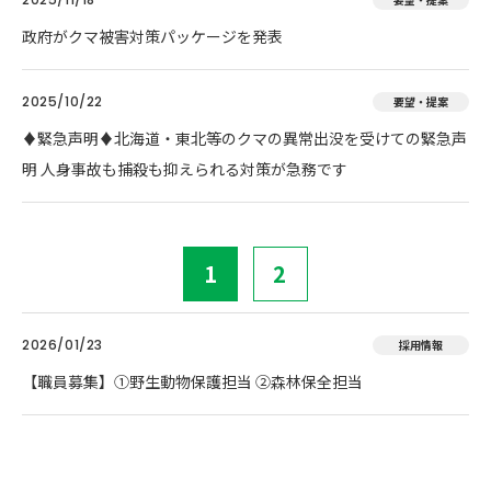
政府がクマ被害対策パッケージを発表
2025/10/22
要望・提案
♦️緊急声明♦️北海道・東北等のクマの異常出没を受けての緊急声
明 人身事故も捕殺も抑えられる対策が急務です
1
2
2026/01/23
採用情報
【職員募集】①野生動物保護担当 ②森林保全担当