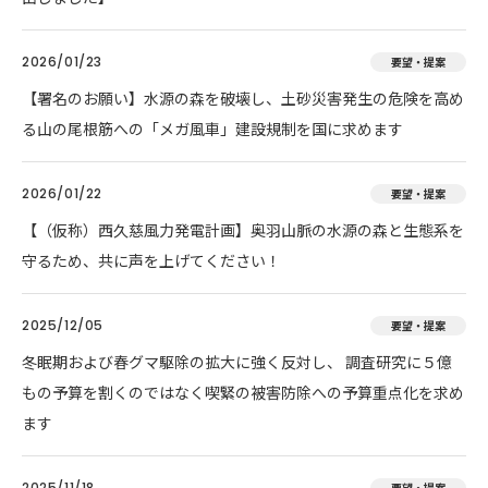
2026/01/23
要望・提案
【署名のお願い】水源の森を破壊し、土砂災害発生の危険を高め
る山の尾根筋への「メガ風車」建設規制を国に求めます
2026/01/22
要望・提案
【（仮称）西久慈風力発電計画】奥羽山脈の水源の森と生態系を
守るため、共に声を上げてください！
2025/12/05
要望・提案
冬眠期および春グマ駆除の拡大に強く反対し、 調査研究に５億
もの予算を割くのではなく喫緊の被害防除への予算重点化を求め
ます
2025/11/18
要望・提案