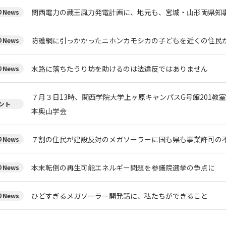
関西電力の蔵王風力発電計画に、地元も、宮城・山形両県知
News
防護網に引っかかったニホンカモシカの子どもを近くの住民
News
水路に落ちたうり坊を助けるのは法違反ではありません
News
７月３日13時、関西学院大学上ヶ原キャンパスG号館201教
ント
本奥山学会
７割の住民が建設反対のメガソーラーに国も県も事業許可の
News
本末転倒の再生可能エネルギー問題を参議院選挙の争点に
News
ひどすぎるメガソーラー開発話に、私たちができること
News