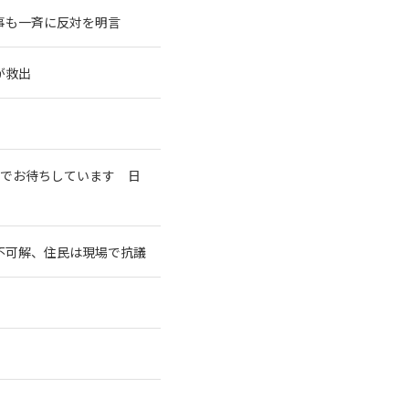
事も一斉に反対を明言
が救出
室でお待ちしています 日
不可解、住民は現場で抗議