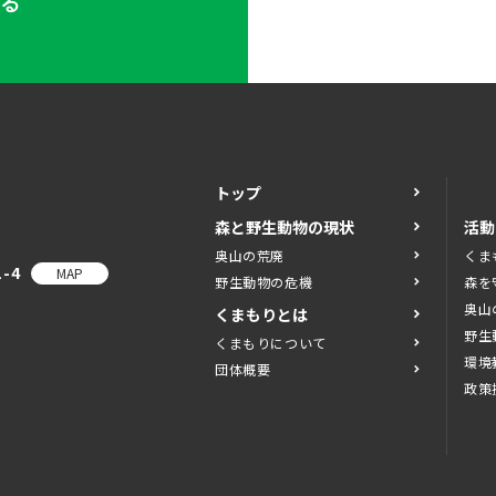
する
トップ
森と野生動物の現状
活動
奥山の荒廃
くま
-4
MAP
野生動物の危機
森を
奥山
くまもりとは
野生
くまもりについて
環境
団体概要
政策