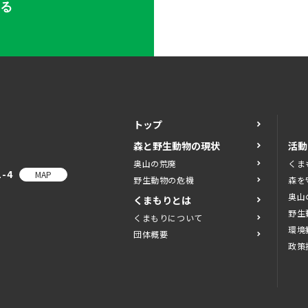
する
トップ
森と野生動物の現状
活動
奥山の荒廃
くま
-4
MAP
野生動物の危機
森を
奥山
くまもりとは
野生
くまもりについて
環境
団体概要
政策