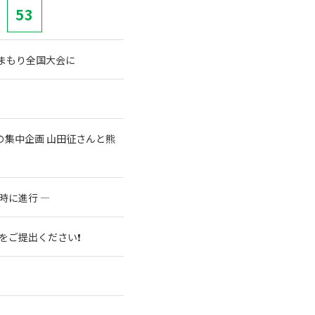
53
まもり全国大会に
集中企画 山田征さんと熊
時に進行 ―
をご提出ください❗