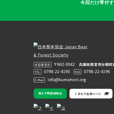
今回だけ寄付
〒662-0042
兵庫県西宮市分銅町1
本部事業所
0798-22-4190
0798-22-4196
TEL
FAX
info@kumamori.org
E-Mail
再エネ問題連絡会
くまもり会員ページ