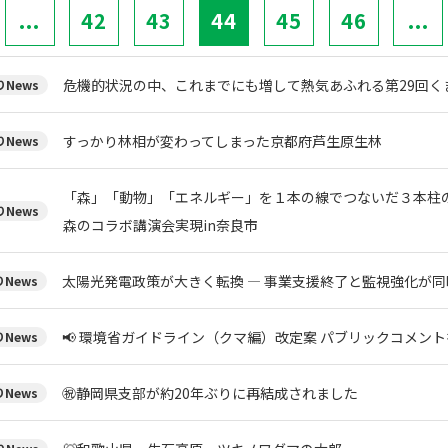
...
42
43
44
45
46
...
危機的状況の中、これまでにも増して熱気あふれる第29回く
News
すっかり林相が変わってしまった京都府芦生原生林
News
「森」「動物」「エネルギー」を１本の線でつないだ３本柱の
News
森のコラボ講演会実現in奈良市
太陽光発電政策が大きく転換 ― 事業支援終了と監視強化が同
News
📢 環境省ガイドライン（クマ編）改定案 パブリックコメント
News
㊗️静岡県支部が約20年ぶりに再結成されました
News