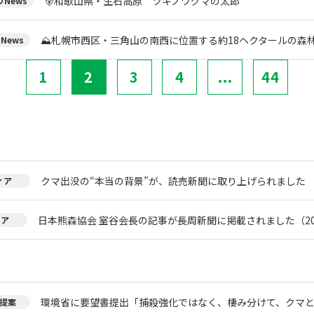
🐻和歌山県・生石高原 ツキノワグマの太郎
News
⛰️札幌市西区・三角山の南西に位置する約18ヘクタールの森
News
1
2
3
4
...
44
。
クマ出没の“本当の背景”が、読売新聞に取り上げられました
ィア
日本熊森協会 室谷会長の記事が長周新聞に掲載されました（20
ィア
環境省に要望書提出「捕殺強化ではなく、棲み分けて、クマ
提案