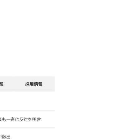
案
採用情報
事も一斉に反対を明言
が救出