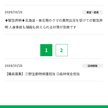
2025/10/22
要望・提案
♦️緊急声明♦️北海道・東北等のクマの異常出没を受けての緊急声
明 人身事故も捕殺も抑えられる対策が急務です
1
2
2026/01/23
採用情報
【職員募集】①野生動物保護担当 ②森林保全担当