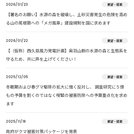
2026/01/23
要望・提案
【署名のお願い】水源の森を破壊し、土砂災害発生の危険を高め
る山の尾根筋への「メガ風車」建設規制を国に求めます
2026/01/22
要望・提案
【（仮称）西久慈風力発電計画】奥羽山脈の水源の森と生態系を
守るため、共に声を上げてください！
2025/12/05
要望・提案
冬眠期および春グマ駆除の拡大に強く反対し、 調査研究に５億
もの予算を割くのではなく喫緊の被害防除への予算重点化を求め
ます
2025/11/18
要望・提案
政府がクマ被害対策パッケージを発表