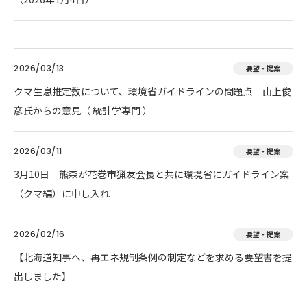
2026/03/13
要望・提案
クマ生息推定数について、環境省ガイドラインの問題点 山上俊
彦氏からの意見（ 統計学専門 ）
2026/03/11
要望・提案
3月10日 熊森が花巻市猟友会長と共に環境省にガイドライン案
（クマ編）に申し入れ
2026/02/16
要望・提案
【北海道知事へ、再エネ規制条例の制定などを求める要望書を提
出しました】