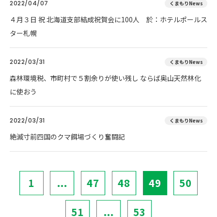
2022/04/07
くまもりNews
４月３日 祝 北海道支部結成祝賀会に100人 於：ホテルポールス
ター札幌
2022/03/31
くまもりNews
森林環境税、市町村で５割余りが使い残し ならば奥山天然林化
に使おう
2022/03/31
くまもりNews
絶滅寸前四国のクマ餌場づくり奮闘記
1
...
47
48
49
50
51
...
53