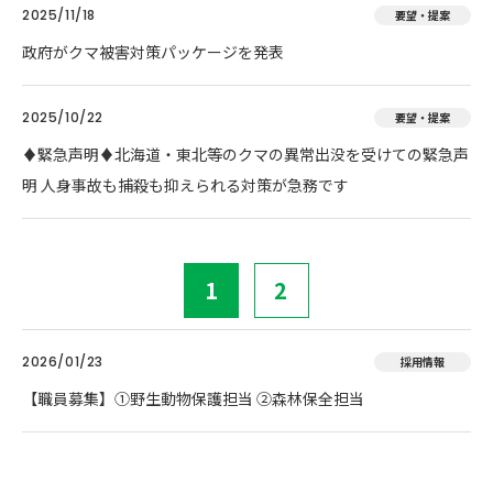
2025/11/18
要望・提案
政府がクマ被害対策パッケージを発表
2025/10/22
要望・提案
♦️緊急声明♦️北海道・東北等のクマの異常出没を受けての緊急声
明 人身事故も捕殺も抑えられる対策が急務です
1
2
2026/01/23
採用情報
【職員募集】①野生動物保護担当 ②森林保全担当