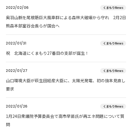
2022/02/06
くまもりNews
奥羽山脈を尾根筋巨大風車群による森林大破壊から守れ 2月2日
熊森本部室谷会長らが国会へ
2022/01/31
くまもりNews
祝 北海道にくまもり27番目の支部が誕生！
2022/01/27
くまもりNews
山口環境大臣が萩生田経産大臣に、太陽光発電、初の抜本見直し
要求
2022/01/26
くまもりNews
1月24日衆議院予算委員会で高市早苗氏が再エネ問題について質
問