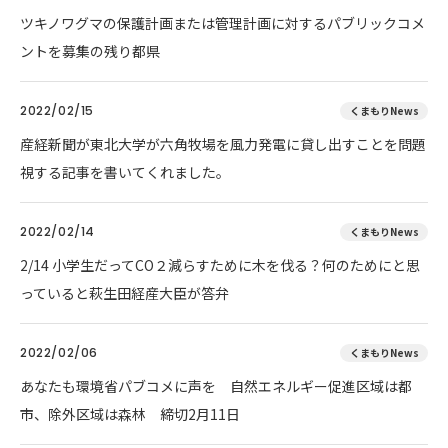
ツキノワグマの保護計画または管理計画に対するパブリックコメ
ントを募集の残り都県
2022/02/15
くまもりNews
産経新聞が東北大学が六角牧場を風力発電に貸し出すことを問題
視する記事を書いてくれました。
2022/02/14
くまもりNews
2/14 小学生だってCO２減らすために木を伐る？何のためにと思
っていると萩生田経産大臣が答弁
2022/02/06
くまもりNews
あなたも環境省パブコメに声を 自然エネルギー促進区域は都
市、除外区域は森林 締切2月11日