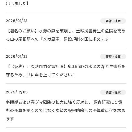
出しました】
2026/01/23
要望・提案
【署名のお願い】水源の森を破壊し、土砂災害発生の危険を高め
る山の尾根筋への「メガ風車」建設規制を国に求めます
2026/01/22
要望・提案
【（仮称）西久慈風力発電計画】奥羽山脈の水源の森と生態系を
守るため、共に声を上げてください！
2025/12/05
要望・提案
冬眠期および春グマ駆除の拡大に強く反対し、 調査研究に５億
もの予算を割くのではなく喫緊の被害防除への予算重点化を求め
ます