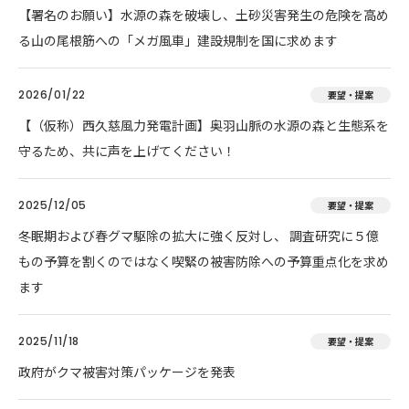
【署名のお願い】水源の森を破壊し、土砂災害発生の危険を高め
る山の尾根筋への「メガ風車」建設規制を国に求めます
2026/01/22
要望・提案
【（仮称）西久慈風力発電計画】奥羽山脈の水源の森と生態系を
守るため、共に声を上げてください！
2025/12/05
要望・提案
冬眠期および春グマ駆除の拡大に強く反対し、 調査研究に５億
もの予算を割くのではなく喫緊の被害防除への予算重点化を求め
ます
2025/11/18
要望・提案
政府がクマ被害対策パッケージを発表