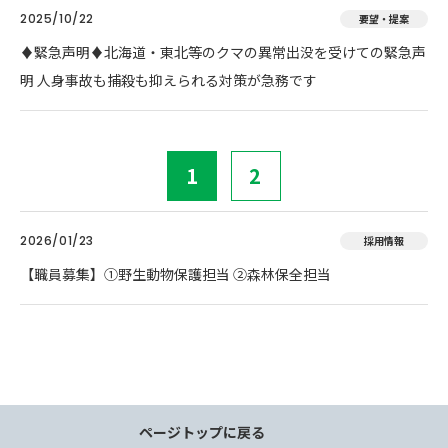
2025/10/22
要望・提案
♦️緊急声明♦️北海道・東北等のクマの異常出没を受けての緊急声
明 人身事故も捕殺も抑えられる対策が急務です
1
2
2026/01/23
採用情報
【職員募集】①野生動物保護担当 ②森林保全担当
ページトップに戻る