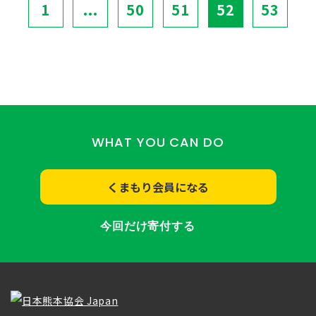
1
...
50
51
52
53
WHAT YOU CAN DO
くまもり会員になる
今回だけ寄付する