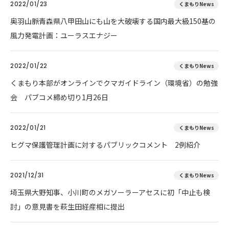
2022/01/23
くまもりNews
奥羽山脈青森県八甲田山にも山を大破壊する国内最大級150基の
風力発電計画：ユーラスエナジー
2022/01/22
くまもりNews
くまもり本部がオンラインでクマガイドライン（環境省）の勉強
会 パブコメ締め切り1月26日
2022/01/21
くまもりNews
ヒグマ保護管理計画に対するパブリックコメント 2例紹介
2021/12/31
くまもりNews
埼玉県大野知事、小川町のメガソーラーアセスに初「中止も検
討」の意見書を萩生田経産相に提出