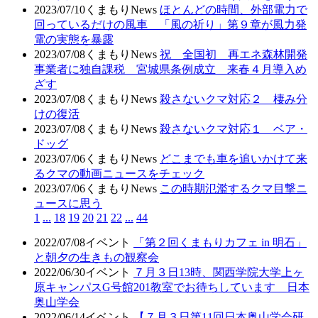
2023/07/10
くまもりNews
ほとんどの時間、外部電力で
回っているだけの風車 「風の祈り」第９章が風力発
電の実態を暴露
2023/07/08
くまもりNews
祝 全国初 再エネ森林開発
事業者に独自課税 宮城県条例成立 来春４月導入め
ざす
2023/07/08
くまもりNews
殺さないクマ対応２ 棲み分
けの復活
2023/07/08
くまもりNews
殺さないクマ対応１ ベア・
ドッグ
2023/07/06
くまもりNews
どこまでも車を追いかけて来
るクマの動画ニュースをチェック
2023/07/06
くまもりNews
この時期氾濫するクマ目撃ニ
ュースに思う
1
...
18
19
20
21
22
...
44
2022/07/08
イベント
「第２回くまもりカフェ in 明石」
と朝夕の生きもの観察会
2022/06/30
イベント
７月３日13時、関西学院大学上ヶ
原キャンパスG号館201教室でお待ちしています 日本
奥山学会
2022/06/14
イベント
【７月３日第11回日本奥山学会研