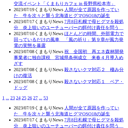
交流イベント「くまもりカフェ in 長野県松本市」
2023/07/19
くまもりNews
人間が全て原因を作ってい
た 牛を次々と襲う北海道ヒグマOSO18の誕生
2023/07/17
くまもりNews
7月8日札幌で母ヒグマを殺処
分 炎上狙いのユーチューバーの餌付け責任を問う
2023/07/10
くまもりNews
ほとんどの時間、外部電力で
回っているだけの風車 「風の祈り」第９章が風力発
電の実態を暴露
2023/07/08
くまもりNews
祝 全国初 再エネ森林開発
事業者に独自課税 宮城県条例成立 来春４月導入め
ざす
2023/07/08
くまもりNews
殺さないクマ対応２ 棲み分
けの復活
2023/07/08
くまもりNews
殺さないクマ対応１ ベア・
ドッグ
1
...
23
24
25
26
27
...
53
2023/07/19
くまもりNews
人間が全て原因を作ってい
た 牛を次々と襲う北海道ヒグマOSO18の誕生
2023/07/17
くまもりNews
7月8日札幌で母ヒグマを殺処
分 炎上狙いのユーチューバーの餌付け責任を問う