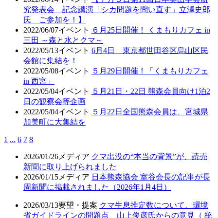
究発表会 記念講演「シカ問題を問い直す」立澤史郎
氏 ご参加を！】
2022/06/07
イベント
６月25日開催！ くまもりカフェ in
三田 ～森と水とクマ～
2022/05/13
イベント
6月4日 東京都世田谷区烏山区民
会館に集結を！
2022/05/08
イベント
５月29日開催！「くまもりカフェ
in 西宮」
2022/05/04
イベント
５月21日・22日 熊森会員向け1泊2
日の観察会等企画
2022/05/04
イベント
５月22日全国熊森会員は、宮城県
加美町に大集結を
1
...
6
7
8
2026/01/26
メディア
クマ出没の“本当の背景”が、読売
新聞に取り上げられました
2026/01/15
メディア
日本熊森協会 室谷会長の記事が長
周新聞に掲載されました（2026年1月4日）
2026/03/13
要望・提案
クマ生息推定数について、環境
省ガイドラインの問題点 山上俊彦氏からの意見（ 統