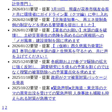
計学専門 ）
2026/03/11
要望・提案
3月10日 熊森が花巻市猟友会長
と共に環境省にガイドライン案（クマ編）に申し入れ
2026/02/16
要望・提案
【北海道知事へ、再エネ規制条
例の制定などを求める要望書を提出しました】
2026/01/23
要望・提案
【署名のお願い】水源の森を破
壊し、土砂災害発生の危険を高める山の尾根筋への
「メガ風車」建設規制を国に求めます
2026/01/22
要望・提案
【（仮称）西久慈風力発電計
画】奥羽山脈の水源の森と生態系を守るため、共に声
を上げてください！
2025/12/05
要望・提案
冬眠期および春グマ駆除の拡大
に強く反対し、 調査研究に５億もの予算を割くのでは
なく喫緊の被害防除への予算重点化を求めます
2025/11/18
要望・提案
政府がクマ被害対策パッケージ
を発表
2025/10/22
要望・提案
♦️緊急声明♦️北海道・東北等のク
マの異常出没を受けての緊急声明 人身事故も捕殺も抑
えられる対策が急務です
1
2