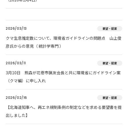
2026/03/13
要望・提案
クマ生息推定数について、環境省ガイドラインの問題点 山上俊
彦氏からの意見（ 統計学専門 ）
2026/03/11
要望・提案
3月10日 熊森が花巻市猟友会長と共に環境省にガイドライン案
（クマ編）に申し入れ
2026/02/16
要望・提案
【北海道知事へ、再エネ規制条例の制定などを求める要望書を提
出しました】