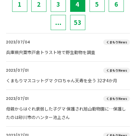
1
2
3
4
5
6
...
53
2023/07/04
くまもりNews
兵庫県宍粟市戸倉トラスト地で野生動物を調査
2023/07/01
くまもりNews
くまもりマスコットグマ クロちゃん天寿を全う 32才4か月
2023/07/01
くまもりNews
母親からはぐれ衰弱した子グマ 保護され旭山動物園に…保護し
たのは砂川市のハンター池上さん
2023/07/01
くまもりNews