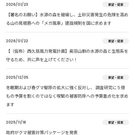
2026/01/23
要望・提案
【署名のお願い】水源の森を破壊し、土砂災害発生の危険を高め
る山の尾根筋への「メガ風車」建設規制を国に求めます
2026/01/22
要望・提案
【（仮称）西久慈風力発電計画】奥羽山脈の水源の森と生態系を
守るため、共に声を上げてください！
2025/12/05
要望・提案
冬眠期および春グマ駆除の拡大に強く反対し、 調査研究に５億
もの予算を割くのではなく喫緊の被害防除への予算重点化を求め
ます
2025/11/18
要望・提案
政府がクマ被害対策パッケージを発表