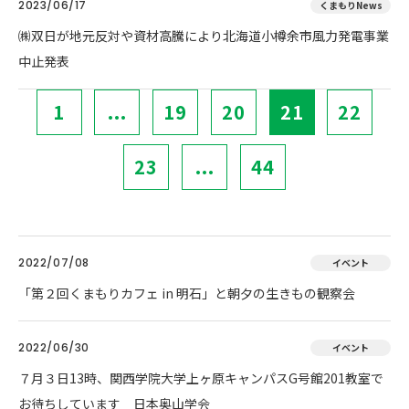
2023/06/17
くまもりNews
㈱双日が地元反対や資材高騰により北海道小樽余市風力発電事業
中止発表
1
...
19
20
21
22
23
...
44
2022/07/08
イベント
「第２回くまもりカフェ in 明石」と朝夕の生きもの観察会
2022/06/30
イベント
７月３日13時、関西学院大学上ヶ原キャンパスG号館201教室で
お待ちしています 日本奥山学会