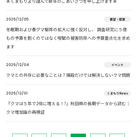
🎍くまもりより謹んで新年のごあいさつを申し上げます🎍
2025/12/05
要望・提案
冬眠期および春グマ駆除の拡大に強く反対し、 調査研究に５億
もの予算を割くのではなく喫緊の被害防除への予算重点化を求め
ます
2025/12/04
イベント
クマとの共存に必要なことは？捕殺だけでは解決しないクマ問題
2025/12/01
くまもりNews
『クマは５年で2倍に増える！?』秋田県の長期データから読む｜
クマ増加論の再検証