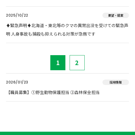
2025/10/22
要望・提案
♦️緊急声明♦️北海道・東北等のクマの異常出没を受けての緊急声
明 人身事故も捕殺も抑えられる対策が急務です
1
2
2026/01/23
採用情報
【職員募集】①野生動物保護担当 ②森林保全担当