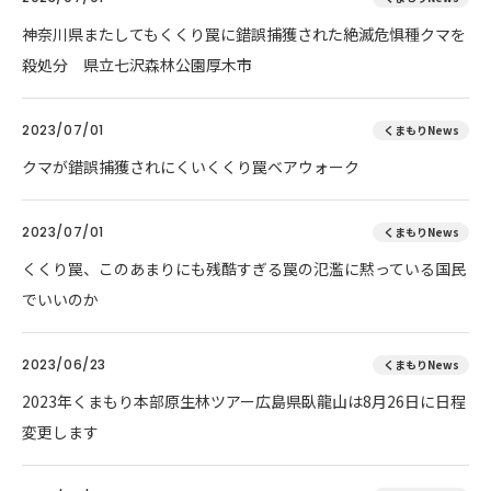
神奈川県またしてもくくり罠に錯誤捕獲された絶滅危惧種クマを
殺処分 県立七沢森林公園厚木市
2023/07/01
くまもりNews
クマが錯誤捕獲されにくいくくり罠ベアウォーク
2023/07/01
くまもりNews
くくり罠、このあまりにも残酷すぎる罠の氾濫に黙っている国民
でいいのか
2023/06/23
くまもりNews
2023年くまもり本部原生林ツアー広島県臥龍山は8月26日に日程
変更します