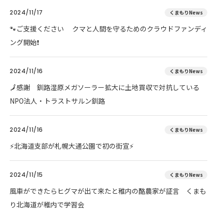
2024/11/17
くまもりNews
🐾ご支援ください クマと人間を守るためのクラウドファンディ
ング開始❗
2024/11/16
くまもりNews
🗾感謝 釧路湿原メガソーラー拡大に土地買収で対抗している
NPO法人・トラストサルン釧路
2024/11/16
くまもりNews
⚡北海道支部が札幌大通公園で初の街宣⚡
2024/11/15
くまもりNews
風車ができたらヒグマが出て来たと稚内の酪農家が証言 くまも
り北海道が稚内で学習会