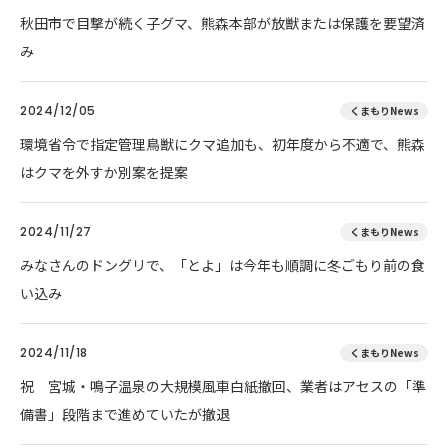
秋田市で目撃が続く子グマ、熊森本部が放獣または保護を要望済
み
2024/12/05
くまもりNews
環境省令で指定管理鳥獣にクマ追加も、初年度から不適で、熊森
はクマを外すか別案を提案
2024/11/27
くまもりNews
みなさんのドングリで、「とよ」は今年も順調に冬ごもり前の食
い込み
2024/11/18
くまもりNews
祝 宮城・鳴子温泉の大規模風車白紙撤回、業者はアセスの「準
備書」段階まで進めていたが撤退