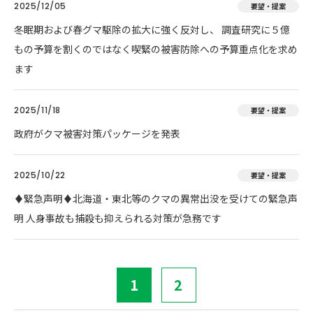
2025/12/05
要望・提案
冬眠期および春グマ駆除の拡大に強く反対し、 調査研究に５億
もの予算を割くのではなく喫緊の被害防除への予算重点化を求め
ます
2025/11/18
要望・提案
政府がクマ被害対策パッケージを発表
2025/10/22
要望・提案
♦️緊急声明♦️北海道・東北等のクマの異常出没を受けての緊急声
明 人身事故も捕殺も抑えられる対策が急務です
1
2