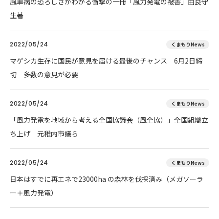
風車病の恐ろしさがわかる衝撃の一冊「風力発電の被害」由良守
生著
2022/05/24
くまもりNews
マゲシカ生存に国民が意見を届ける最後のチャンス 6月2日締
切 多数の意見が必要
2022/05/24
くまもりNews
「風力発電を地域から考える全国協議会（風全協）」全国組織立
ち上げ 元稚内市議ら
2022/05/24
くまもりNews
日本はすでに再エネで23000ha の森林を伐採済み（メガソーラ
ー＋風力発電）