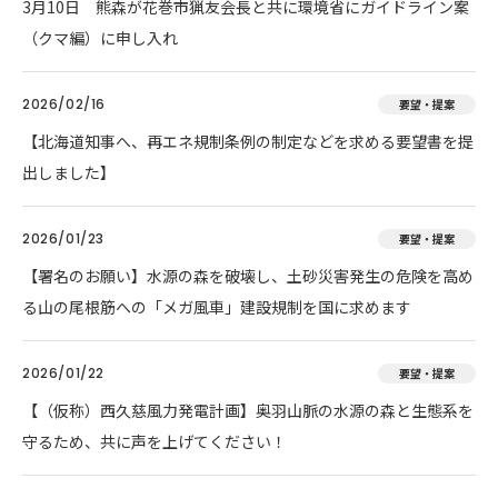
3月10日 熊森が花巻市猟友会長と共に環境省にガイドライン案
（クマ編）に申し入れ
2026/02/16
要望・提案
【北海道知事へ、再エネ規制条例の制定などを求める要望書を提
出しました】
2026/01/23
要望・提案
【署名のお願い】水源の森を破壊し、土砂災害発生の危険を高め
る山の尾根筋への「メガ風車」建設規制を国に求めます
2026/01/22
要望・提案
【（仮称）西久慈風力発電計画】奥羽山脈の水源の森と生態系を
守るため、共に声を上げてください！