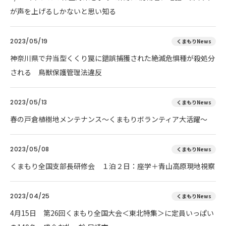
が声を上げるしかないと思い知る
2023/05/19
くまもりNews
神奈川県で弁当型くくり罠に錯誤捕獲された絶滅危惧種が殺処分
される 鳥獣保護管理法違反
2023/05/13
くまもりNews
春の戸倉植樹地メンテナンス～くまもりボランティア大活躍～
2023/05/08
くまもりNews
くまもり全国支部長研修会 １泊２日：座学＋青山高原現地視察
2023/04/25
くまもりNews
4月15日 第26回くまもり全国大会＜東北特集＞に定員いっぱい