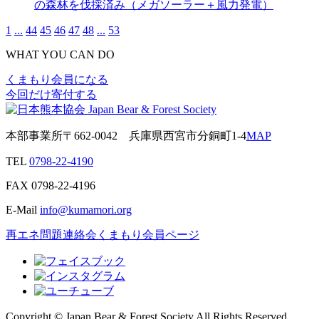
の森林を伐採済み（メガソーラー＋風力発電）
1
...
44
45
46
47
48
...
53
WHAT YOU CAN DO
くまもり会員になる
今回だけ寄付する
本部事業所
〒662-0042
兵庫県西宮市分銅町1-4
MAP
TEL
0798-22-4190
FAX
0798-22-4196
E-Mail
info@kumamori.org
再エネ問題連絡会
くまもり会員ページ
Copyright © Japan Bear & Forest Society All Rights Reserved.