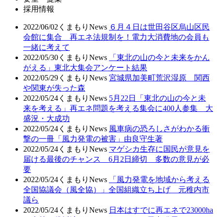
採用情報
2022/06/02
くまもりNews
６月４日は世田谷区烏山区民
会館に集合 再エネ法規制を！電力大消費地の会員も
一緒に考えて
2022/05/30
くまもりNews
「東北の山の今と未来をかん
がえる」東北大集会アンケート結果
2022/05/29
くまもりNews
宮城県加美町荒沢湿原 関西
や関東が失った森
2022/05/24
くまもりNews
5月22日「東北の山の今と未
来を考える」再エネ問題を考える集会に400人参集 大
盛況・大成功
2022/05/24
くまもりNews
風車病の恐ろしさがわかる衝
撃の一冊「風力発電の被害」由良守生著
2022/05/24
くまもりNews
マゲシカ生存に国民が意見を
届ける最後のチャンス 6月2日締切 多数の意見が必
要
2022/05/24
くまもりNews
「風力発電を地域から考える
全国協議会（風全協）」全国組織立ち上げ 元稚内市
議ら
2022/05/24
くまもりNews
日本はすでに再エネで23000ha