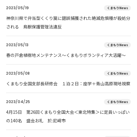
2023/05/19
くまもりNews
神奈川県で弁当型くくり罠に錯誤捕獲された絶滅危惧種が殺処分
される 鳥獣保護管理法違反
2023/05/13
くまもりNews
春の戸倉植樹地メンテナンス～くまもりボランティア大活躍～
2023/05/08
くまもりNews
くまもり全国支部長研修会 １泊２日：座学＋青山高原現地視察
2023/04/25
くまもりNews
4月15日 第26回くまもり全国大会＜東北特集＞に定員いっぱい
の140名 盛会お礼 於:尼崎市