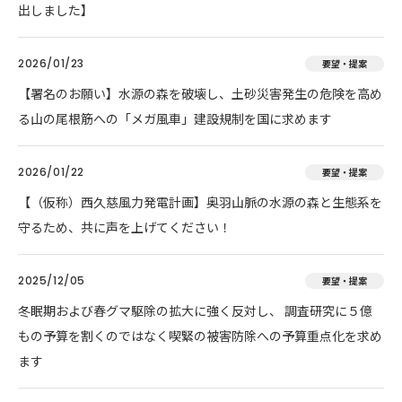
出しました】
2026/01/23
要望・提案
【署名のお願い】水源の森を破壊し、土砂災害発生の危険を高め
る山の尾根筋への「メガ風車」建設規制を国に求めます
2026/01/22
要望・提案
【（仮称）西久慈風力発電計画】奥羽山脈の水源の森と生態系を
守るため、共に声を上げてください！
2025/12/05
要望・提案
冬眠期および春グマ駆除の拡大に強く反対し、 調査研究に５億
もの予算を割くのではなく喫緊の被害防除への予算重点化を求め
ます