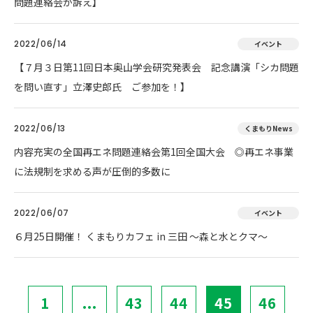
問題連絡会が訴え】
2022/06/14
イベント
【７月３日第11回日本奥山学会研究発表会 記念講演「シカ問題
を問い直す」立澤史郎氏 ご参加を！】
2022/06/13
くまもりNews
内容充実の全国再エネ問題連絡会第1回全国大会 ◎再エネ事業
に法規制を求める声が圧倒的多数に
2022/06/07
イベント
６月25日開催！ くまもりカフェ in 三田 ～森と水とクマ～
1
...
43
44
45
46