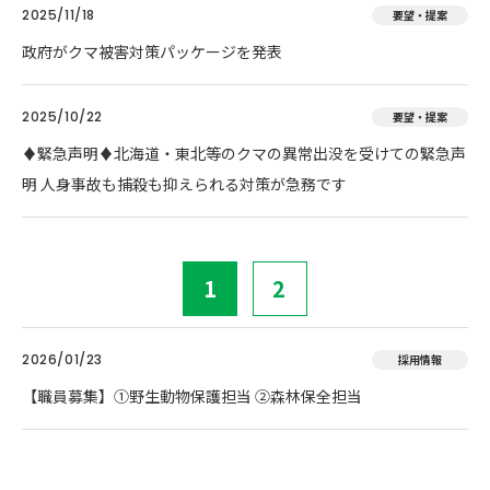
2025/11/18
要望・提案
政府がクマ被害対策パッケージを発表
2025/10/22
要望・提案
♦️緊急声明♦️北海道・東北等のクマの異常出没を受けての緊急声
明 人身事故も捕殺も抑えられる対策が急務です
1
2
2026/01/23
採用情報
【職員募集】①野生動物保護担当 ②森林保全担当