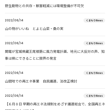
野生動物との共存・獣害軽減には環境整備が不可欠
2022/06/14
くまもりNews
山の物がいいね とよと山菜・桑の実
2022/06/14
くまもりNews
関電が宮城県蔵王尾根筋に風力発電計画、地元に大反対の声、知
事は県にできることに限界の発言
2022/06/14
くまもりNews
山間地での再エネ事業 自民議連、法改正検討
2022/06/14
くまもりNews
【６月８日 早期の再エネ法規制をめざす議連総会で、全国再エネ