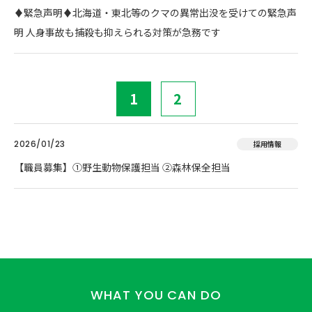
♦️緊急声明♦️北海道・東北等のクマの異常出没を受けての緊急声
明 人身事故も捕殺も抑えられる対策が急務です
1
2
2026/01/23
採用情報
【職員募集】①野生動物保護担当 ②森林保全担当
WHAT YOU CAN DO