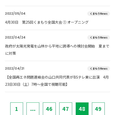
2022/05/04
くまもりNews
4月30日 第25回くまもり全国大会 ① オープニング
2022/04/24
くまもりNews
政府が太陽光発電を山林から平地に誘導への検討会開始 夏まで
に対策
2022/04/21
くまもりNews
【全国再エネ問題連絡会の山口共同代表がBSテレ東に出演 4月
23日30日（土）7時～全国で視聴可能】
1
...
46
47
48
49