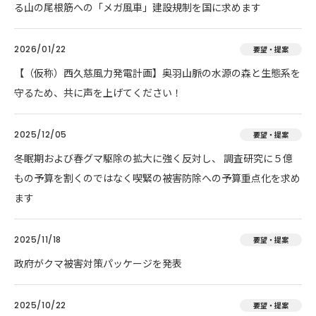
る山の尾根筋への「メガ風車」建設規制を国に求めます
2026/01/22
要望・提案
【（仮称）西久慈風力発電計画】奥羽山脈の水源の森と生態系を
守るため、共に声を上げてください！
2025/12/05
要望・提案
冬眠期および春グマ駆除の拡大に強く反対し、 調査研究に５億
もの予算を割くのではなく喫緊の被害防除への予算重点化を求め
ます
2025/11/18
要望・提案
政府がクマ被害対策パッケージを発表
2025/10/22
要望・提案