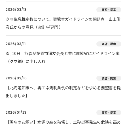
2026/03/13
要望・提案
クマ生息推定数について、環境省ガイドラインの問題点 山上俊
彦氏からの意見（ 統計学専門 ）
2026/03/11
要望・提案
3月10日 熊森が花巻市猟友会長と共に環境省にガイドライン案
（クマ編）に申し入れ
2026/02/16
要望・提案
【北海道知事へ、再エネ規制条例の制定などを求める要望書を提
出しました】
2026/01/23
要望・提案
【署名のお願い】水源の森を破壊し、土砂災害発生の危険を高め