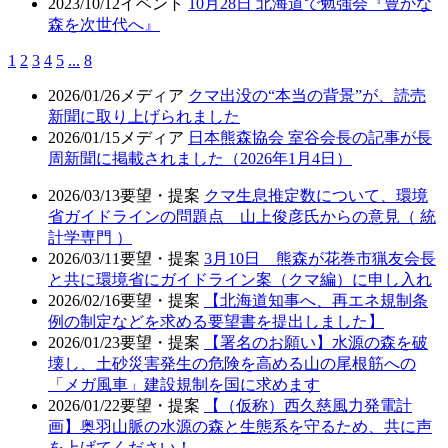
2023/10/12
イベント
10月28日 北海道で勉強会『豊かな
森を次世代へ』
1
2
3
4
5
...
8
2026/01/26
メディア
クマ出没の“本当の背景”が、読売
新聞に取り上げられました
2026/01/15
メディア
日本熊森協会 室谷会長の記事が長
周新聞に掲載されました（2026年1月4日）
2026/03/13
要望・提案
クマ生息推定数について、環境
省ガイドラインの問題点 山上俊彦氏からの意見（ 統
計学専門 ）
2026/03/11
要望・提案
3月10日 熊森が花巻市猟友会長
と共に環境省にガイドライン案（クマ編）に申し入れ
2026/02/16
要望・提案
【北海道知事へ、再エネ規制条
例の制定などを求める要望書を提出しました】
2026/01/23
要望・提案
【署名のお願い】水源の森を破
壊し、土砂災害発生の危険を高める山の尾根筋への
「メガ風車」建設規制を国に求めます
2026/01/22
要望・提案
【（仮称）西久慈風力発電計
画】奥羽山脈の水源の森と生態系を守るため、共に声
を上げてください！