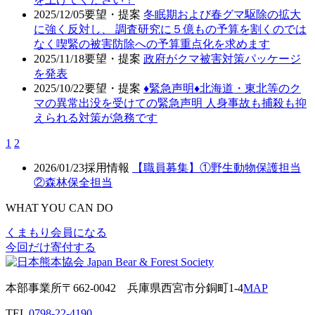
2025/12/05
要望・提案
冬眠期および春グマ駆除の拡大
に強く反対し、 調査研究に５億もの予算を割くのでは
なく喫緊の被害防除への予算重点化を求めます
2025/11/18
要望・提案
政府がクマ被害対策パッケージ
を発表
2025/10/22
要望・提案
♦️緊急声明♦️北海道・東北等のク
マの異常出没を受けての緊急声明 人身事故も捕殺も抑
えられる対策が急務です
1
2
2026/01/23
採用情報
【職員募集】①野生動物保護担当
②森林保全担当
WHAT YOU CAN DO
くまもり会員になる
今回だけ寄付する
本部事業所
〒662-0042
兵庫県西宮市分銅町1-4
MAP
TEL
0798-22-4190