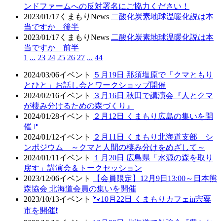
ンドファームへの反対署名にご協力ください！
2023/01/17
くまもりNews
二酸化炭素地球温暖化説は本
当ですか 後半
2023/01/17
くまもりNews
二酸化炭素地球温暖化説は本
当ですか 前半
1
...
23
24
25
26
27
...
44
2024/03/06
イベント
５月19日 那須塩原で「クマともり
とひと」お話し会とワークショップ開催
2024/02/16
イベント
３月16日 秋田で講演会『人とクマ
が棲み分けるための森づくり』
2024/01/28
イベント
２月12日 くまもり広島の集いを開
催🚩
2024/01/12
イベント
２月11日 くまもり北海道支部 シ
ンポジウム ～クマと人間の棲み分けをめざして～
2024/01/11
イベント
１月20日 広島県「水源の森を取り
戻す」講演会＆トークセッション
2023/12/06
イベント
【会員限定】12月9日13:00～日本熊
森協会 北海道会員の集いを開催
2023/10/13
イベント
🐾10月22日 くまもりカフェin宍粟
市を開催❗