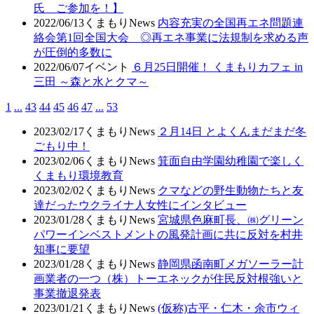
氏 ご参加を！】
2022/06/13
くまもりNews
内容充実の全国再エネ問題連
絡会第1回全国大会 ◎再エネ事業に法規制を求める声
が圧倒的多数に
2022/06/07
イベント
６月25日開催！ くまもりカフェ in
三田 ～森と水とクマ～
1
...
43
44
45
46
47
...
53
2023/02/17
くまもりNews
２月14日 とよくんまだまだ冬
ごもり中！
2023/02/06
くまもりNews
箕面自由学園幼稚園で楽しく
くまもり環境教育
2023/02/02
くまもりNews
クマなどの野生動物たちと友
達だったウクライナ人女性にインタビュー
2023/01/28
くまもりNews
宮城県色麻町長、㈱グリーン
パワーインベストメントの風発計画に共に反対を村井
知事に要望
2023/01/28
くまもりNews
静岡県函南町メガソーラー計
画業者の一つ（株）トーエネックが住民反対根強いと
事業撤退発表
2023/01/21
くまもりNews
(仮称)古平・仁木・余市ウィ