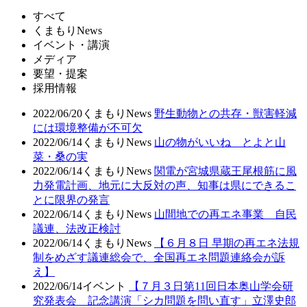
すべて
くまもりNews
イベント・講演
メディア
要望・提案
採用情報
2022/06/20
くまもりNews
野生動物との共存・獣害軽減
には環境整備が不可欠
2022/06/14
くまもりNews
山の物がいいね とよと山
菜・桑の実
2022/06/14
くまもりNews
関電が宮城県蔵王尾根筋に風
力発電計画、地元に大反対の声、知事は県にできるこ
とに限界の発言
2022/06/14
くまもりNews
山間地での再エネ事業 自民
議連、法改正検討
2022/06/14
くまもりNews
【６月８日 早期の再エネ法規
制をめざす議連総会で、全国再エネ問題連絡会が訴
え】
2022/06/14
イベント
【７月３日第11回日本奥山学会研
究発表会 記念講演「シカ問題を問い直す」立澤史郎