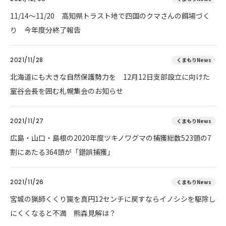
11/14～11/20 高知県トラスト地で四国のクマさんの餌場づく
り 今年度分終了報告
2021/11/28
くまもりNews
北海道にも大きな自然保護勢力を 12月12日支部設立に向けた
室谷会長を囲む札幌集会のお知らせ
2021/11/27
くまもりNews
広島・山口・島根の2020年度ツキノワグマの捕獲総数523頭の7
割にあたる364頭が「錯誤捕獲」
2021/11/26
くまもりNews
宮城の猟師くくり罠を真円12センチに戻すならイノシシを駆除し
にくくなると不満 熊森見解は？