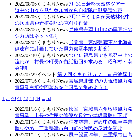
2022/08/06
くまもりNews
7月31日若杉天然林ツアー
道中の山々を見た参加者から自衛隊出動要請の声
2022/08/06
くまもりNews
7月21日くま森が天然林化中
の兵庫県戸倉植樹地の草刈り作業
2022/08/06
くまもりNews
兵庫県宍粟市山崎の黒豆畑の
シカ防除ネット張り
2022/08/04
くまもりNews
【関電、宮城県蔵王と北海道
伊達市に計画していた風力発電事業を断念】
2022/07/30
くまもりNews
ついに福島県でも風発中止の
流れが 村長や町長が白紙撤回を求める 昭和村・南
会津町
2022/07/29
イベント
第２回くまもりカフェ in 丹波篠山
2022/07/16
くまもりNews
宮城県北部での大規模風力発
電事業白紙撤回署名を全国民で集めよう！
1
...
40
41
42
43
44
...
53
2023/01/16
くまもりNews
快挙 宮城県六角牧場風力発
電事業、市長や住民の強硬な反対で準備書取り下げ
2023/01/14
くまもりNews
住友林業、建設中の風車事業
取りやめ 三重県津市白山町の住民の反対を受け
2023/01/12
くまもりNews
風車設置20年、三重県青山高