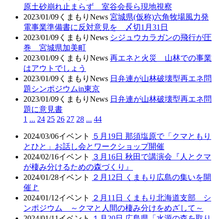
原土砂崩れ止まらず 室谷会長ら現地視察
2023/01/09
くまもりNews
宮城県(仮称)六角牧場風力発
電事業準備書に反対意見を 〆切1月31日
2023/01/09
くまもりNews
シジュウカラガンの飛行が圧
巻 宮城県加美町
2023/01/09
くまもりNews
再エネと火災 山林での事業
はアウトでしょう
2023/01/09
くまもりNews
日弁連が山林破壊型再エネ問
題シンポジウムin東京
2023/01/09
くまもりNews
日弁連が山林破壊型再エネ問
題に意見書
1
...
24
25
26
27
28
...
44
2024/03/06
イベント
５月19日 那須塩原で「クマともり
とひと」お話し会とワークショップ開催
2024/02/16
イベント
３月16日 秋田で講演会『人とクマ
が棲み分けるための森づくり』
2024/01/28
イベント
２月12日 くまもり広島の集いを開
催🚩
2024/01/12
イベント
２月11日 くまもり北海道支部 シ
ンポジウム ～クマと人間の棲み分けをめざして～
2024/01/11
イベント
１月20日 広島県「水源の森を取り