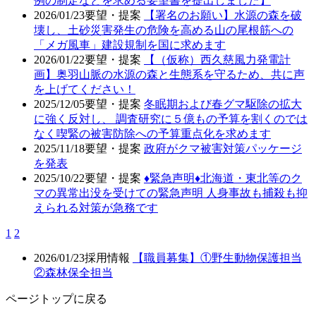
例の制定などを求める要望書を提出しました】
2026/01/23
要望・提案
【署名のお願い】水源の森を破
壊し、土砂災害発生の危険を高める山の尾根筋への
「メガ風車」建設規制を国に求めます
2026/01/22
要望・提案
【（仮称）西久慈風力発電計
画】奥羽山脈の水源の森と生態系を守るため、共に声
を上げてください！
2025/12/05
要望・提案
冬眠期および春グマ駆除の拡大
に強く反対し、 調査研究に５億もの予算を割くのでは
なく喫緊の被害防除への予算重点化を求めます
2025/11/18
要望・提案
政府がクマ被害対策パッケージ
を発表
2025/10/22
要望・提案
♦️緊急声明♦️北海道・東北等のク
マの異常出没を受けての緊急声明 人身事故も捕殺も抑
えられる対策が急務です
1
2
2026/01/23
採用情報
【職員募集】①野生動物保護担当
②森林保全担当
ページトップに戻る