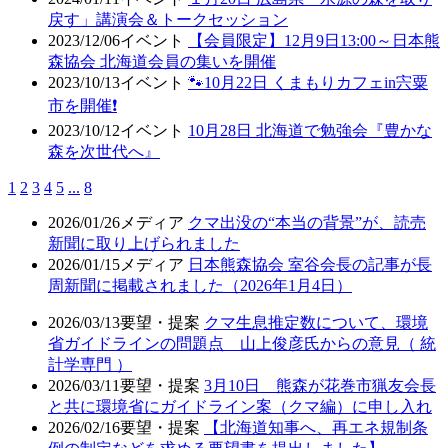
戻す」講演会＆トークセッション
2023/12/06
イベント
【会員限定】12月9日13:00～日本熊
森協会 北海道会員の集いを開催
2023/10/13
イベント
🐾10月22日 くまもりカフェin宍粟
市を開催❗
2023/10/12
イベント
10月28日 北海道で勉強会『豊かな
森を次世代へ』
1
2
3
4
5
...
8
2026/01/26
メディア
クマ出没の“本当の背景”が、読売
新聞に取り上げられました
2026/01/15
メディア
日本熊森協会 室谷会長の記事が長
周新聞に掲載されました（2026年1月4日）
2026/03/13
要望・提案
クマ生息推定数について、環境
省ガイドラインの問題点 山上俊彦氏からの意見（ 統
計学専門 ）
2026/03/11
要望・提案
3月10日 熊森が花巻市猟友会長
と共に環境省にガイドライン案（クマ編）に申し入れ
2026/02/16
要望・提案
【北海道知事へ、再エネ規制条