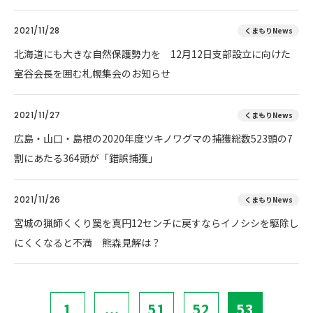
2021/11/28
くまもりNews
北海道にも大きな自然保護勢力を 12月12日支部設立に向けた
室谷会長を囲む札幌集会のお知らせ
2021/11/27
くまもりNews
広島・山口・島根の2020年度ツキノワグマの捕獲総数523頭の7
割にあたる364頭が「錯誤捕獲」
2021/11/26
くまもりNews
宮城の猟師くくり罠を真円12センチに戻すならイノシシを駆除し
にくくなると不満 熊森見解は？
1
...
51
52
53