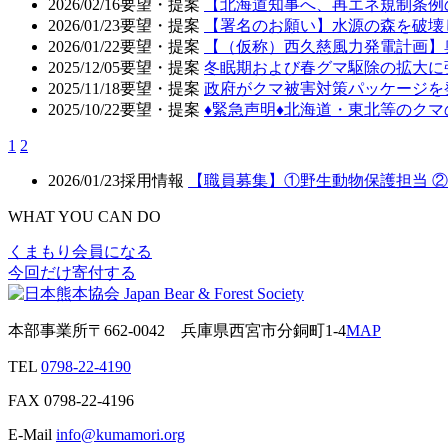
2026/02/16
要望・提案
【北海道知事へ、再エネ規制条例
2026/01/23
要望・提案
【署名のお願い】水源の森を破壊
2026/01/22
要望・提案
【（仮称）西久慈風力発電計画】
2025/12/05
要望・提案
冬眠期および春グマ駆除の拡大に
2025/11/18
要望・提案
政府がクマ被害対策パッケージを
2025/10/22
要望・提案
♦️緊急声明♦️北海道・東北等の
1
2
2026/01/23
採用情報
【職員募集】①野生動物保護担当 
WHAT YOU CAN DO
くまもり会員になる
今回だけ寄付する
本部事業所
〒662-0042
兵庫県西宮市分銅町1-4
MAP
TEL
0798-22-4190
FAX
0798-22-4196
E-Mail
info@kumamori.org