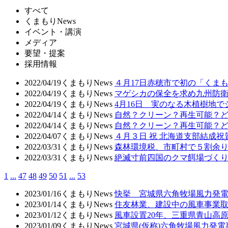
すべて
くまもりNews
イベント・講演
メディア
要望・提案
採用情報
2022/04/19
くまもりNews
４月17日赤穂市で初の「くま
2022/04/19
くまもりNews
マゲシカの保全を求め九州防
2022/04/19
くまもりNews
4月16日 実のなる木植樹地
2022/04/14
くまもりNews
自然？クリーン？再生可能？ど
2022/04/14
くまもりNews
自然？クリーン？再生可能？
2022/04/07
くまもりNews
４月３日 祝 北海道支部結成祝
2022/03/31
くまもりNews
森林環境税、市町村で５割余り
2022/03/31
くまもりNews
絶滅寸前四国のクマ餌場づく
1
...
47
48
49
50
51
...
53
2023/01/16
くまもりNews
快挙 宮城県六角牧場風力発
2023/01/14
くまもりNews
住友林業、建設中の風車事業
2023/01/12
くまもりNews
風車設置20年、三重県青山高
2023/01/09
くまもりNews
宮城県(仮称)六角牧場風力発電