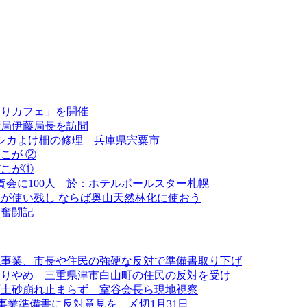
もりカフェ」を開催
衛局伊藤局長を訪問
でシカよけ柵の修理 兵庫県宍粟市
こが ②
どこが①
賀会に100人 於：ホテルポールスター札幌
が使い残し ならば奥山天然林化に使おう
り奮闘記
電事業、市長や住民の強硬な反対で準備書取り下げ
取りやめ 三重県津市白山町の住民の反対を受け
原土砂崩れ止まらず 室谷会長ら現地視察
事業準備書に反対意見を 〆切1月31日