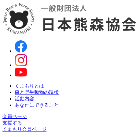
くまもりとは
森と野生動物の現状
活動内容
あなたにできること
会員ページ
支援する
くまもり会員ページ