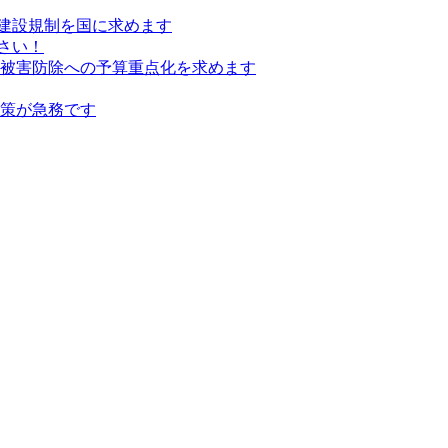
建設規制を国に求めます
さい！
の被害防除への予算重点化を求めます
対策が急務です