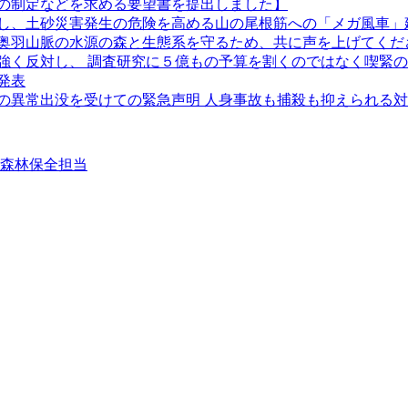
の制定などを求める要望書を提出しました】
し、土砂災害発生の危険を高める山の尾根筋への「メガ風車」
奥羽山脈の水源の森と生態系を守るため、共に声を上げてくだ
強く反対し、 調査研究に５億もの予算を割くのではなく喫緊
発表
クマの異常出没を受けての緊急声明 人身事故も捕殺も抑えられる
②森林保全担当