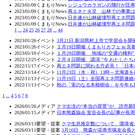
2023/01/09
くまもりNews
シジュウカラガンの飛行が圧
2023/01/09
くまもりNews
再エネと火災 山林での事業
2023/01/09
くまもりNews
日弁連が山林破壊型再エネ問題
2023/01/09
くまもりNews
日弁連が山林破壊型再エネ問
1
...
24
25
26
27
28
...
44
2023/01/26
イベント
3月21日 新潟県村上市で学習会を開
2023/01/26
イベント
２月19日開催 くまもりカフェ in
2023/01/10
イベント
１月29日開催 地域の”交通の権
2022/12/25
イベント
２月４日開催 講演 ”今 わたした
2022/11/17
イベント
再エネ問題に関わる方必見！「日本
2022/11/14
イベント
11月23日（水・祝）13時～北海
2022/11/13
イベント
11月19日（土）全国再エネ問題連
2022/11/13
イベント
秋の「実のなる木植樹会」を今年も
1
...
4
5
6
7
8
2026/01/26
メディア
クマ出没の“本当の背景”が、読売
2026/01/15
メディア
日本熊森協会 室谷会長の記事が長周新
2026/03/13
要望・提案
クマ生息推定数について、環境省
2026/03/11
要望・提案
3月10日 熊森が花巻市猟友会