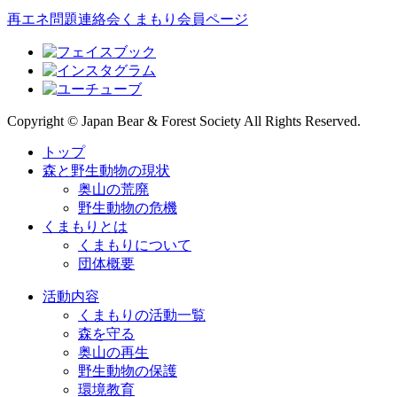
再エネ問題連絡会
くまもり会員ページ
Copyright © Japan Bear & Forest Society All Rights Reserved.
トップ
森と野生動物の現状
奥山の荒廃
野生動物の危機
くまもりとは
くまもりについて
団体概要
活動内容
くまもりの活動一覧
森を守る
奥山の再生
野生動物の保護
環境教育