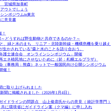
巻 宮城県加美町
はアウトでしょう
シンポジウムin東京
題に意見書
催！
 京都～どうすれば野生動物と共存できるのか？～
利”と、緑と水のまち リニア・北陸新幹線・機構危機を乗り越え
ちが生かされている”森と水のことを語り合おう。
弁護士連合会 オンラインシンポジウム」開催
道を再エネ植民地にさせないために（於：札幌エルプラザ）
絡会（事務局：熊森）ネットで一般国民向け公開シンポジウム
開催！
新聞に取り上げられました
聞に掲載されました（2026年1月4日）
ガイドラインの問題点 山上俊彦氏からの意見（ 統計学専門 
長と共に環境省にガイドライン案（クマ編）に申し入れ