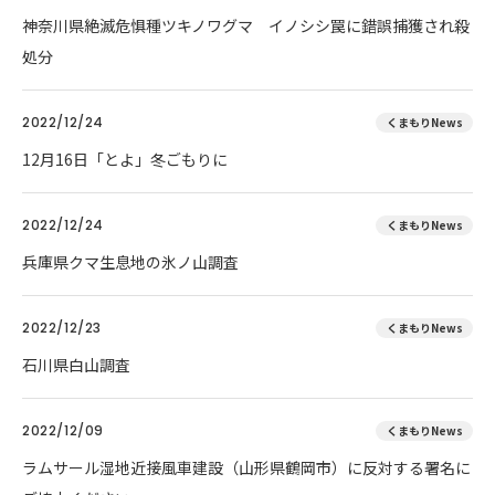
神奈川県絶滅危惧種ツキノワグマ イノシシ罠に錯誤捕獲され殺
処分
2022/12/24
くまもりNews
12月16日「とよ」冬ごもりに
2022/12/24
くまもりNews
兵庫県クマ生息地の氷ノ山調査
2022/12/23
くまもりNews
石川県白山調査
2022/12/09
くまもりNews
ラムサール湿地近接風車建設（山形県鶴岡市）に反対する署名に