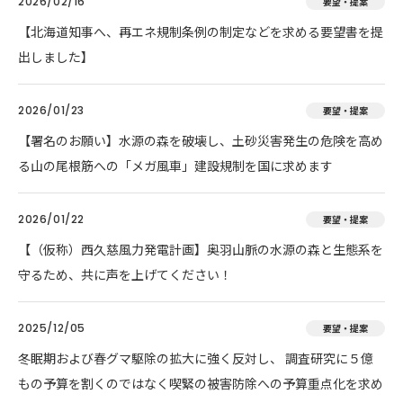
2026/02/16
要望・提案
【北海道知事へ、再エネ規制条例の制定などを求める要望書を提
出しました】
2026/01/23
要望・提案
【署名のお願い】水源の森を破壊し、土砂災害発生の危険を高め
る山の尾根筋への「メガ風車」建設規制を国に求めます
2026/01/22
要望・提案
【（仮称）西久慈風力発電計画】奥羽山脈の水源の森と生態系を
守るため、共に声を上げてください！
2025/12/05
要望・提案
冬眠期および春グマ駆除の拡大に強く反対し、 調査研究に５億
もの予算を割くのではなく喫緊の被害防除への予算重点化を求め