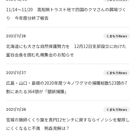
11/14～11/20 高知県トラスト地で四国のクマさんの餌場づく
り 今年度分終了報告
2021/11/28
くまもりNews
北海道にも大きな自然保護勢力を 12月12日支部設立に向けた
室谷会長を囲む札幌集会のお知らせ
2021/11/27
くまもりNews
広島・山口・島根の2020年度ツキノワグマの捕獲総数523頭の7
割にあたる364頭が「錯誤捕獲」
2021/11/26
くまもりNews
宮城の猟師くくり罠を真円12センチに戻すならイノシシを駆除し
にくくなると不満 熊森見解は？