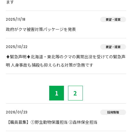
ます
2025/11/18
要望・提案
政府がクマ被害対策パッケージを発表
2025/10/22
要望・提案
♦️緊急声明♦️北海道・東北等のクマの異常出没を受けての緊急声
明 人身事故も捕殺も抑えられる対策が急務です
1
2
2026/01/23
採用情報
【職員募集】①野生動物保護担当 ②森林保全担当