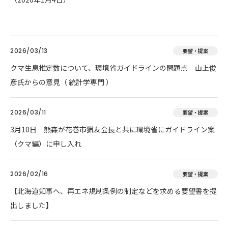
2026/03/13
要望・提案
クマ生息推定数について、環境省ガイドラインの問題点 山上俊
彦氏からの意見（ 統計学専門 ）
2026/03/11
要望・提案
3月10日 熊森が花巻市猟友会長と共に環境省にガイドライン案
（クマ編）に申し入れ
2026/02/16
要望・提案
【北海道知事へ、再エネ規制条例の制定などを求める要望書を提
出しました】