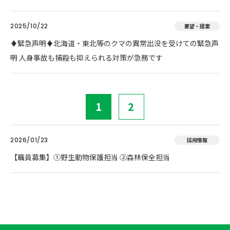
2025/10/22
要望・提案
♦️緊急声明♦️北海道・東北等のクマの異常出没を受けての緊急声
明 人身事故も捕殺も抑えられる対策が急務です
1
2
2026/01/23
採用情報
【職員募集】①野生動物保護担当 ②森林保全担当