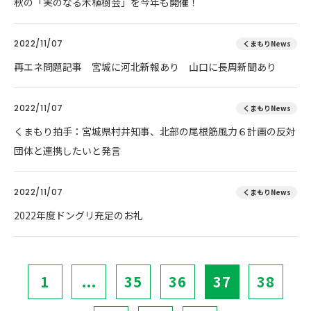
秋の「実のなる木植樹会」を今年も開催！
2022/11/07
くまもりNews
再エネ問題記事 宮城に河北新報あり 山口に長周新聞あり
2022/11/07
くまもりNews
くまもり拍手：宮城県村井知事、北部の尾根筋風力６計画の反対
団体と連携したいと発言
2022/11/07
くまもりNews
2022年度ドングリ充足のお礼
1
...
35
36
37
38