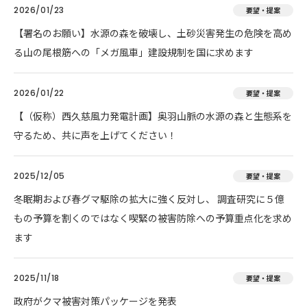
2026/01/23
要望・提案
【署名のお願い】水源の森を破壊し、土砂災害発生の危険を高め
る山の尾根筋への「メガ風車」建設規制を国に求めます
2026/01/22
要望・提案
【（仮称）西久慈風力発電計画】奥羽山脈の水源の森と生態系を
守るため、共に声を上げてください！
2025/12/05
要望・提案
冬眠期および春グマ駆除の拡大に強く反対し、 調査研究に５億
もの予算を割くのではなく喫緊の被害防除への予算重点化を求め
ます
2025/11/18
要望・提案
政府がクマ被害対策パッケージを発表