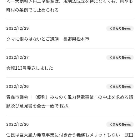
＜一大朗報＞再エネ事業は、規制法成立を待たなくても、県や市
町村の条例でも止められる
2022/12/29
くまもりNews
クマに恨みはないとご遺族 長野県松本市
2022/12/27
くまもりNews
会報113号発送しました
2022/12/26
くまもりNews
青森市議会「（仮称）みちのく風力発電事業」の中止を求める請
願及び意見書を全会一致で 採択
2022/12/26
くまもりNews
住民は巨大風力発電事業に付き合う義務もメリットもない 武田