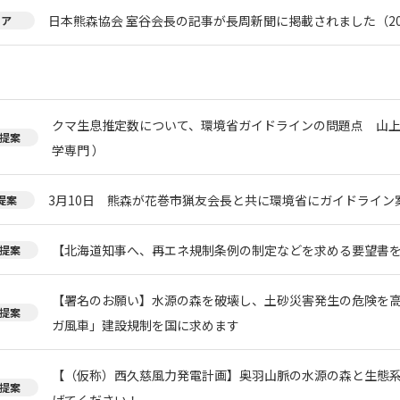
日本熊森協会 室谷会長の記事が長周新聞に掲載されました（20
ィア
クマ生息推定数について、環境省ガイドラインの問題点 山上
提案
学専門 ）
3月10日 熊森が花巻市猟友会長と共に環境省にガイドライン
提案
【北海道知事へ、再エネ規制条例の制定などを求める要望書
提案
【署名のお願い】水源の森を破壊し、土砂災害発生の危険を
提案
ガ風車」建設規制を国に求めます
【（仮称）西久慈風力発電計画】奥羽山脈の水源の森と生態
提案
げてください！