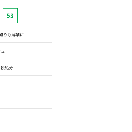
53
穴狩りも解禁に
シュ
れ殺処分