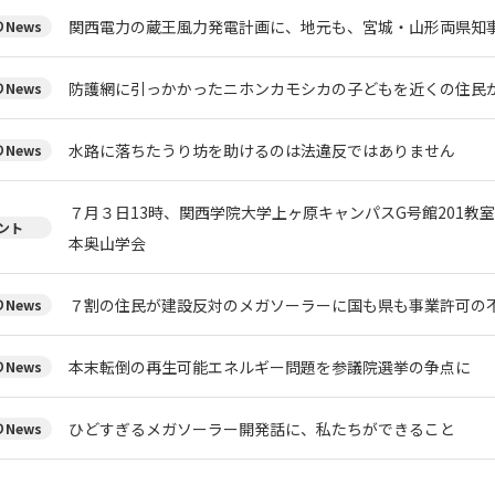
関西電力の蔵王風力発電計画に、地元も、宮城・山形両県知
News
防護網に引っかかったニホンカモシカの子どもを近くの住民
News
水路に落ちたうり坊を助けるのは法違反ではありません
News
７月３日13時、関西学院大学上ヶ原キャンパスG号館201教
ント
本奥山学会
７割の住民が建設反対のメガソーラーに国も県も事業許可の
News
本末転倒の再生可能エネルギー問題を参議院選挙の争点に
News
ひどすぎるメガソーラー開発話に、私たちができること
News