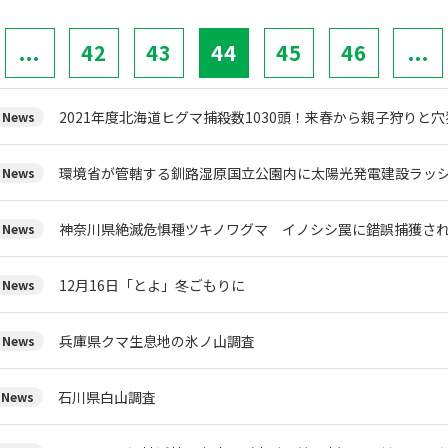
...
42
43
44
45
46
...
2021年度北海道ヒグマ捕殺数1030頭！来春から親子狩りと
News
環境省が管轄する釧路湿原国立公園内に太陽光発電建設ラッ
News
神奈川県絶滅危惧種ツキノワグマ イノシシ罠に錯誤捕獲さ
News
12月16日「とよ」冬ごもりに
News
兵庫県クマ生息地の氷ノ山調査
News
石川県白山調査
News