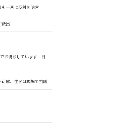
事も一斉に反対を明言
が救出
室でお待ちしています 日
不可解、住民は現場で抗議