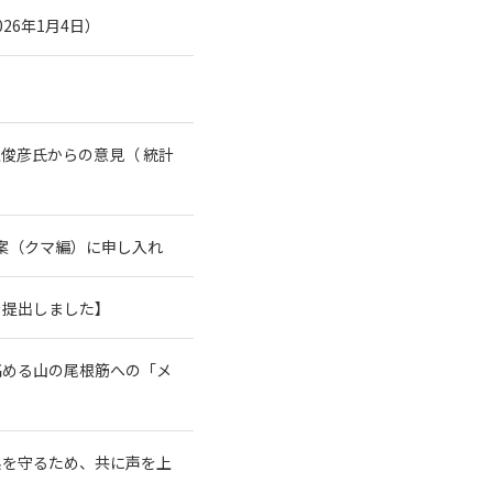
26年1月4日）
俊彦氏からの意見（ 統計
案（クマ編）に申し入れ
を提出しました】
高める山の尾根筋への「メ
系を守るため、共に声を上