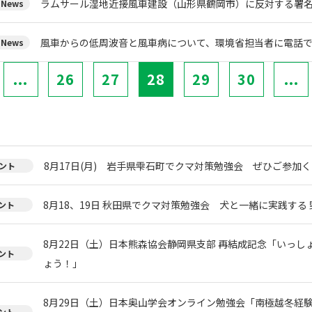
ラムサール湿地近接風車建設（山形県鶴岡市）に反対する署
News
風車からの低周波音と風車病について、環境省担当者に電話
News
...
26
27
28
29
30
...
8月17日(月) 岩手県雫石町でクマ対策勉強会 ぜひご参加く
ント
8月18、19日 秋田県でクマ対策勉強会 犬と一緒に実践する 
ント
8月22日（土）日本熊森協会静岡県支部 再結成記念「いっし
ント
ょう！」
8月29日（土）日本奥山学会オンライン勉強会「南極越冬経
ント