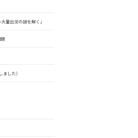
～大量出没の謎を解く」
問題
了しました）