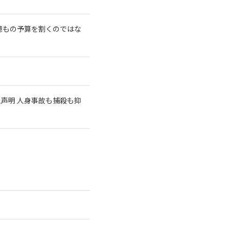
億もの予算を割くのではな
急声明 人身事故も捕殺も抑