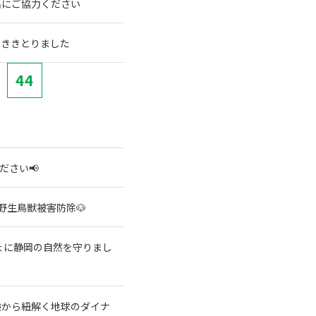
名にご協力ください
でききとりました
44
ださい📢
野生鳥獣被害防除🐶
ょに静岡の自然を守りまし
験から紐解く地球のダイナ