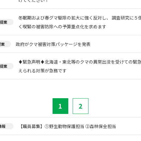
冬眠期および春グマ駆除の拡大に強く反対し、 調査研究に５
提案
く喫緊の被害防除への予算重点化を求めます
政府がクマ被害対策パッケージを発表
提案
♦️緊急声明♦️北海道・東北等のクマの異常出没を受けての緊
提案
えられる対策が急務です
1
2
【職員募集】①野生動物保護担当 ②森林保全担当
情報