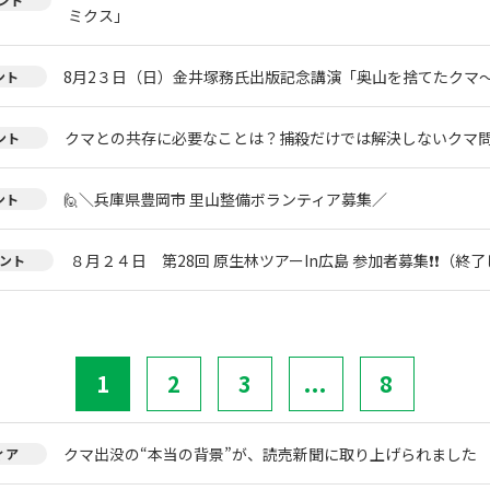
ミクス」
8月2３日（日）金井塚務氏出版記念講演「奥山を捨てたクマ
ント
クマとの共存に必要なことは？捕殺だけでは解決しないクマ
ント
🙋＼兵庫県豊岡市 里山整備ボランティア募集／
ント
８月２４日 第28回 原生林ツアーIn広島 参加者募集❗❗（終
ント
1
2
3
...
8
クマ出没の“本当の背景”が、読売新聞に取り上げられました
ィア