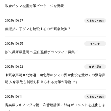
政府がクマ被害対策パッケージを発表
2025/10/27
くまもりNews
無抵抗の子グマを銃殺するのが緊急銃猟？
2025/10/25
イベント
🙋＼兵庫県豊岡市 里山整備ボランティア募集／
2025/10/22
要望・提案
♦️緊急声明♦️北海道・東北等のクマの異常出没を受けての緊急声
明 人身事故も捕殺も抑えられる対策が急務です
2025/10/11
くまもりNews
青森県ツキノワグマ第一次管理計画に熊森がコメントを提出しま