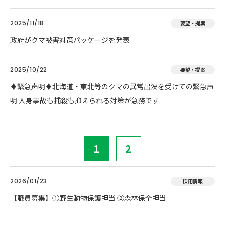
2025/11/18
要望・提案
政府がクマ被害対策パッケージを発表
2025/10/22
要望・提案
♦️緊急声明♦️北海道・東北等のクマの異常出没を受けての緊急声
明 人身事故も捕殺も抑えられる対策が急務です
1
2
2026/01/23
採用情報
【職員募集】①野生動物保護担当 ②森林保全担当