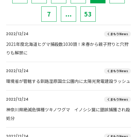
7
...
53
2022/12/24
くまもりNews
2021年度北海道ヒグマ捕殺数1030頭！来春から親子狩りと穴狩
りも解禁に
2022/12/24
くまもりNews
環境省が管轄する釧路湿原国立公園内に太陽光発電建設ラッシュ
2022/12/24
くまもりNews
神奈川県絶滅危惧種ツキノワグマ イノシシ罠に錯誤捕獲され殺
処分
2022/12/24
くまもりNews