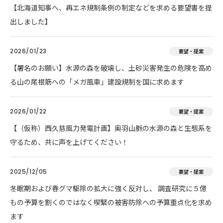
【北海道知事へ、再エネ規制条例の制定などを求める要望書を提
出しました】
2026/01/23
要望・提案
【署名のお願い】水源の森を破壊し、土砂災害発生の危険を高め
る山の尾根筋への「メガ風車」建設規制を国に求めます
2026/01/22
要望・提案
【（仮称）西久慈風力発電計画】奥羽山脈の水源の森と生態系を
守るため、共に声を上げてください！
2025/12/05
要望・提案
冬眠期および春グマ駆除の拡大に強く反対し、 調査研究に５億
もの予算を割くのではなく喫緊の被害防除への予算重点化を求め
ます