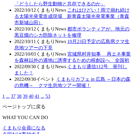
「どうしたら野生動物と共存できるのか」
2022/10/12
くまもりNews
これはひどい！雨で崩れ続け
る太陽光発電造成現場 新青森太陽光発電事業（青森
市新城山田）
2022/10/12
くまもりNews
都市ボランティアが、地元の
黒豆畑のシカ防除ネットを修理
2022/10/11
くまもりNews
10月23日予定の広島県クマ生
息地ツアーの下見
2022/10/03
くまもりNews
宮城県村井知事 再エネ事業
を森林以外の適地に誘導するための税創設へ 全国初
2022/09/30
くまもりNews
くまもり通信112号 発刊し
ました！
2022/09/30
イベント
くまもりカフェ in 広島 ～日本の森
の危機～ クマ生息地ツアー開催！
1
...
37
38
39
40
41
...
53
ページトップに戻る
WHAT YOU CAN DO
くまもり会員になる