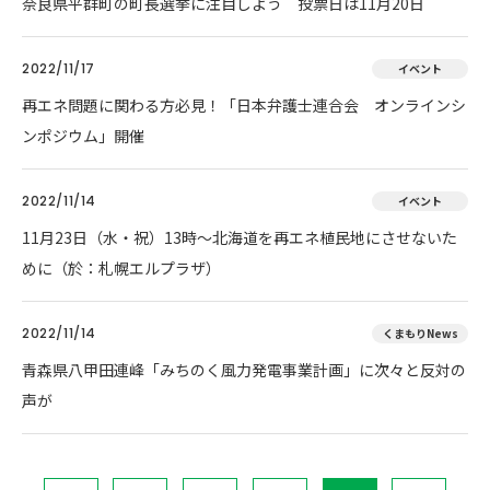
奈良県平群町の町長選挙に注目しよう 投票日は11月20日
2022/11/17
イベント
再エネ問題に関わる方必見！「日本弁護士連合会 オンラインシ
ンポジウム」開催
2022/11/14
イベント
11月23日（水・祝）13時～北海道を再エネ植民地にさせないた
めに（於：札幌エルプラザ）
2022/11/14
くまもりNews
青森県八甲田連峰「みちのく風力発電事業計画」に次々と反対の
声が