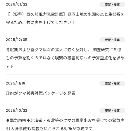
2026/01/22
要望・提案
【（仮称）西久慈風力発電計画】奥羽山脈の水源の森と生態系を
守るため、共に声を上げてください！
2025/12/05
要望・提案
冬眠期および春グマ駆除の拡大に強く反対し、 調査研究に５億
もの予算を割くのではなく喫緊の被害防除への予算重点化を求め
ます
2025/11/18
要望・提案
政府がクマ被害対策パッケージを発表
2025/10/22
要望・提案
♦️緊急声明♦️北海道・東北等のクマの異常出没を受けての緊急声
明 人身事故も捕殺も抑えられる対策が急務です