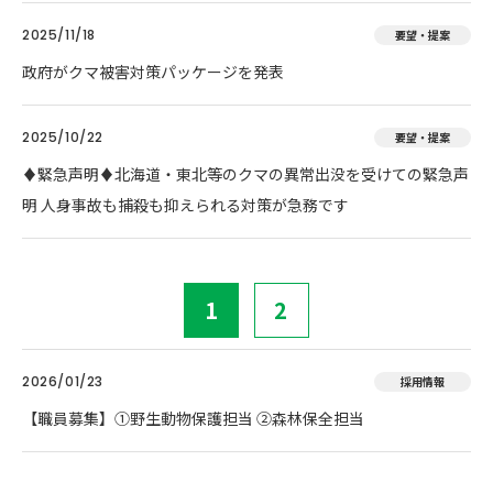
2025/11/18
要望・提案
政府がクマ被害対策パッケージを発表
2025/10/22
要望・提案
♦️緊急声明♦️北海道・東北等のクマの異常出没を受けての緊急声
明 人身事故も捕殺も抑えられる対策が急務です
1
2
2026/01/23
採用情報
【職員募集】①野生動物保護担当 ②森林保全担当