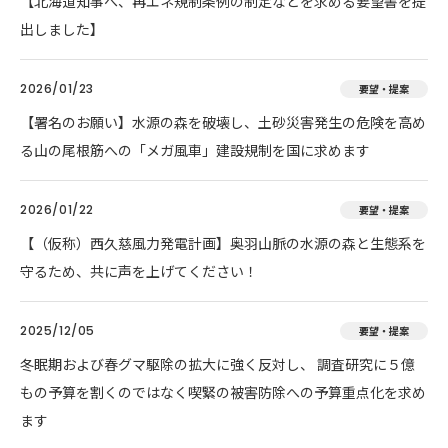
【北海道知事へ、再エネ規制条例の制定などを求める要望書を提
出しました】
2026/01/23
要望・提案
【署名のお願い】水源の森を破壊し、土砂災害発生の危険を高め
る山の尾根筋への「メガ風車」建設規制を国に求めます
2026/01/22
要望・提案
【（仮称）西久慈風力発電計画】奥羽山脈の水源の森と生態系を
守るため、共に声を上げてください！
2025/12/05
要望・提案
冬眠期および春グマ駆除の拡大に強く反対し、 調査研究に５億
もの予算を割くのではなく喫緊の被害防除への予算重点化を求め
ます