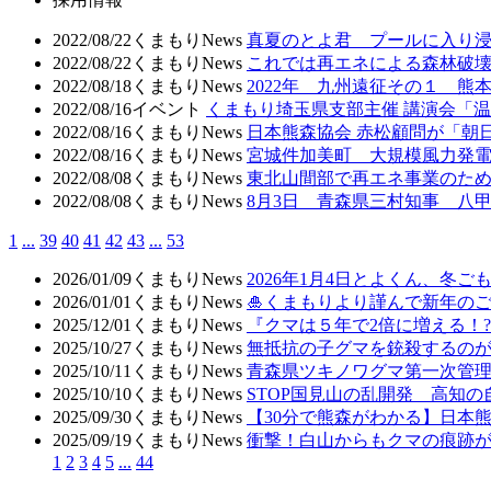
2022/08/22
くまもりNews
真夏のとよ君 プールに入り
2022/08/22
くまもりNews
これでは再エネによる森林破壊
2022/08/18
くまもりNews
2022年 九州遠征その１ 熊
2022/08/16
イベント
くまもり埼玉県支部主催 講演会「
2022/08/16
くまもりNews
日本熊森協会 赤松顧問が「朝
2022/08/16
くまもりNews
宮城件加美町 大規模風力発電
2022/08/08
くまもりNews
東北山間部で再エネ事業のため
2022/08/08
くまもりNews
8月3日 青森県三村知事 八
1
...
39
40
41
42
43
...
53
2026/01/09
くまもりNews
2026年1月4日とよくん、冬ご
2026/01/01
くまもりNews
🎍くまもりより謹んで新年のご
2025/12/01
くまもりNews
『クマは５年で2倍に増える！
2025/10/27
くまもりNews
無抵抗の子グマを銃殺するの
2025/10/11
くまもりNews
青森県ツキノワグマ第一次管
2025/10/10
くまもりNews
STOP国見山の乱開発 高知
2025/09/30
くまもりNews
【30分で熊森がわかる】日本
2025/09/19
くまもりNews
衝撃！白山からもクマの痕跡
1
2
3
4
5
...
44