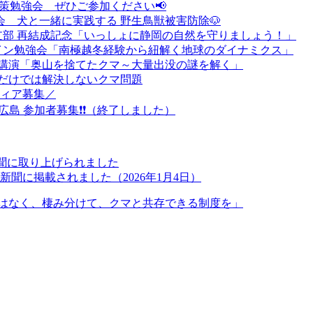
対策勉強会 ぜひご参加ください📢
強会 犬と一緒に実践する 野生鳥獣被害防除🐶
支部 再結成記念「いっしょに静岡の自然を守りましょう！」
ライン勉強会「南極越冬経験から紐解く地球のダイナミクス」
念講演「奥山を捨てたクマ～大量出没の謎を解く」
だけでは解決しないクマ問題
ティア募集／
n広島 参加者募集❗❗（終了しました）
新聞に取り上げられました
聞に掲載されました（2026年1月4日）
はなく、棲み分けて、クマと共存できる制度を」