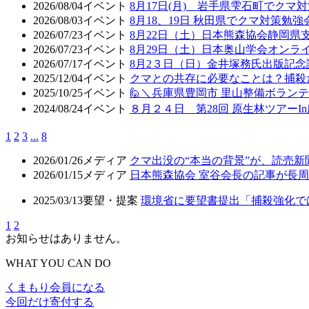
2026/08/04
イベント
8月17日(月) 岩手県雫石町でクマ
2026/08/03
イベント
8月18、19日 秋田県でクマ対策勉
2026/07/23
イベント
8月22日（土）日本熊森協会静岡県
2026/07/23
イベント
8月29日（土）日本奥山学会オン
2026/07/17
イベント
8月2３日（日）金井塚務氏出版記
2025/12/04
イベント
クマとの共存に必要なことは？捕殺
2025/10/25
イベント
🙋＼兵庫県豊岡市 里山整備ボラン
2024/08/24
イベント
８月２４日 第28回 原生林ツアーI
1
2
3
...
8
2026/01/26
メディア
クマ出没の“本当の背景”が、読売
2026/01/15
メディア
日本熊森協会 室谷会長の記事が長周新
2025/03/13
要望・提案
環境省に要望書提出「捕殺強化で
1
2
お知らせはありません。
WHAT YOU CAN DO
くまもり会員になる
今回だけ寄付する