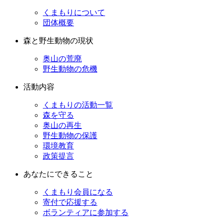
くまもりについて
団体概要
森と野生動物の現状
奥山の荒廃
野生動物の危機
活動内容
くまもりの活動一覧
森を守る
奥山の再生
野生動物の保護
環境教育
政策提言
あなたにできること
くまもり会員になる
寄付で応援する
ボランティアに参加する