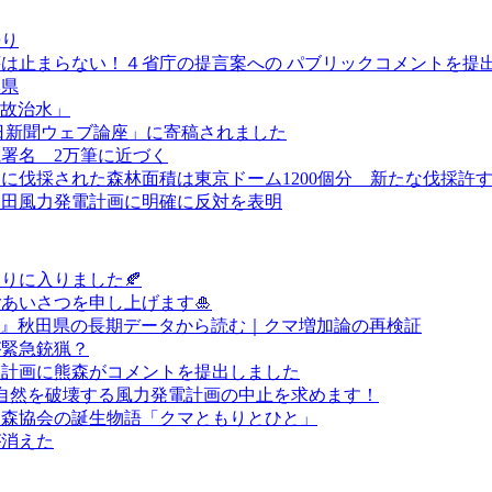
浸り
は止まらない！４省庁の提言案への パブリックコメントを提
本県
温故治水」
日新聞ウェブ論座」に寄稿されました
署名 2万筆に近づく
に伐採された森林面積は東京ドーム1200個分 新たな伐採許
甲田風力発電計画に明確に反対を表明
もりに入りました🍂
あいさつを申し上げます🎍
?』秋田県の長期データから読む｜クマ増加論の再検証
が緊急銃猟？
理計画に熊森がコメントを提出しました
の自然を破壊する風力発電計画の中止を求めます！
熊森協会の誕生物語「クマともりとひと」
が消えた