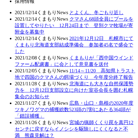
採用情報
2021/12/14
くまもりNews
とよくん、冬ごもり近し
2021/12/14
くまもりNews
クマさん68頭全員にプールを
設置してやりたい 12月24日まで 登別クマ牧場が寄
附金を募集中
2021/12/14
くまもりNews
2021年12月12日 札幌市にて
くまもり北海道支部結成準備会 参加者45名で盛会で
した
2021/12/08
くまもりNews
くまもりが「西中国ウインド
ファーム配慮書」に会として意見書を送付
2021/12/05
くまもりNews
11/14～11/20 高知県トラスト
地で四国のクマさんの餌場づくり 今年度分終了報告
2021/11/28
くまもりNews
北海道にも大きな自然保護勢
力を 12月12日支部設立に向けた室谷会長を囲む札幌
集会のお知らせ
2021/11/27
くまもりNews
広島・山口・島根の2020年度
ツキノワグマの捕獲総数523頭の7割にあたる364頭が
「錯誤捕獲」
2021/11/26
くまもりNews
宮城の猟師くくり罠を真円12
センチに戻すならイノシシを駆除しにくくなると不
満 熊森見解は？