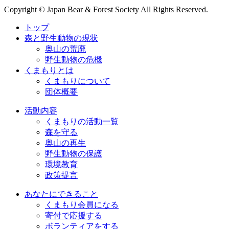
Copyright © Japan Bear & Forest Society All Rights Reserved.
トップ
森と野生動物の現状
奥山の荒廃
野生動物の危機
くまもりとは
くまもりについて
団体概要
活動内容
くまもりの活動一覧
森を守る
奥山の再生
野生動物の保護
環境教育
政策提言
あなたにできること
くまもり会員になる
寄付で応援する
ボランティアをする