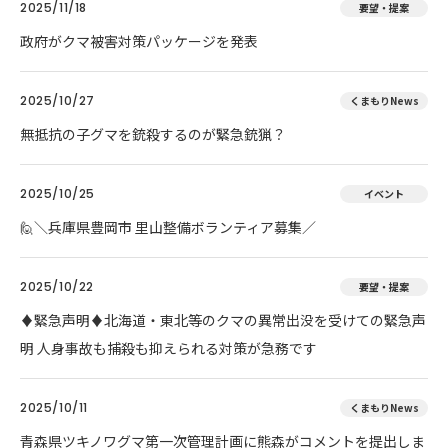
2025/11/18
要望・提案
政府がクマ被害対策パッケージを発表
2025/10/27
くまもりNews
無抵抗の子グマを銃殺するのが緊急銃猟？
2025/10/25
イベント
🙋＼兵庫県豊岡市 里山整備ボランティア募集／
2025/10/22
要望・提案
♦️緊急声明♦️北海道・東北等のクマの異常出没を受けての緊急声
明 人身事故も捕殺も抑えられる対策が急務です
2025/10/11
くまもりNews
青森県ツキノワグマ第一次管理計画に熊森がコメントを提出しま