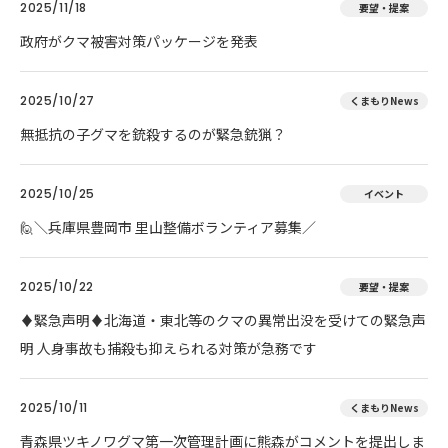
2025/11/18
要望・提案
政府がクマ被害対策パッケージを発表
2025/10/27
くまもりNews
無抵抗の子グマを銃殺するのが緊急銃猟？
2025/10/25
イベント
🙋＼兵庫県豊岡市 里山整備ボランティア募集／
2025/10/22
要望・提案
♦️緊急声明♦️北海道・東北等のクマの異常出没を受けての緊急声
明 人身事故も捕殺も抑えられる対策が急務です
2025/10/11
くまもりNews
青森県ツキノワグマ第一次管理計画に熊森がコメントを提出しま