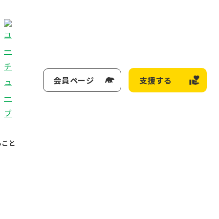
会員ページ
支援する
ること