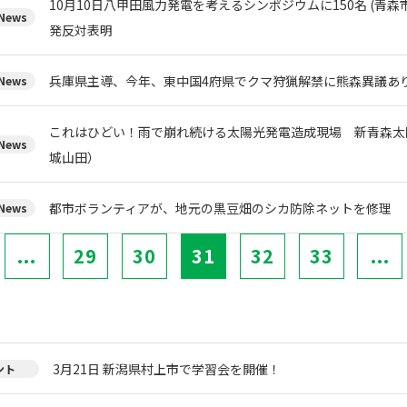
10月10日八甲田風力発電を考えるシンポジウムに150名 (青森市
ews
発反対表明
兵庫県主導、今年、東中国4府県でクマ狩猟解禁に熊森異議あ
ews
これはひどい！雨で崩れ続ける太陽光発電造成現場 新青森太
ews
城山田）
都市ボランティアが、地元の黒豆畑のシカ防除ネットを修理
ews
...
29
30
31
32
33
...
3月21日 新潟県村上市で学習会を開催！
ント