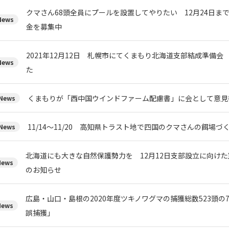
クマさん68頭全員にプールを設置してやりたい 12月24日ま
ews
金を募集中
2021年12月12日 札幌市にてくまもり北海道支部結成準備会
ews
た
くまもりが「西中国ウインドファーム配慮書」に会として意見
ews
11/14～11/20 高知県トラスト地で四国のクマさんの餌場
ews
北海道にも大きな自然保護勢力を 12月12日支部設立に向け
ews
のお知らせ
広島・山口・島根の2020年度ツキノワグマの捕獲総数523頭の
ews
誤捕獲」