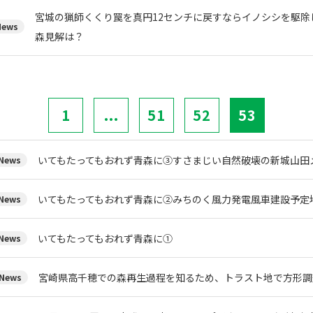
宮城の猟師くくり罠を真円12センチに戻すならイノシシを駆除
ews
森見解は？
1
...
51
52
53
いてもたってもおれず青森に③すさまじい自然破壊の新城山田
ews
いてもたってもおれず青森に②みちのく風力発電風車建設予定
ews
いてもたってもおれず青森に①
ews
宮崎県高千穂での森再生過程を知るため、トラスト地で方形調
News