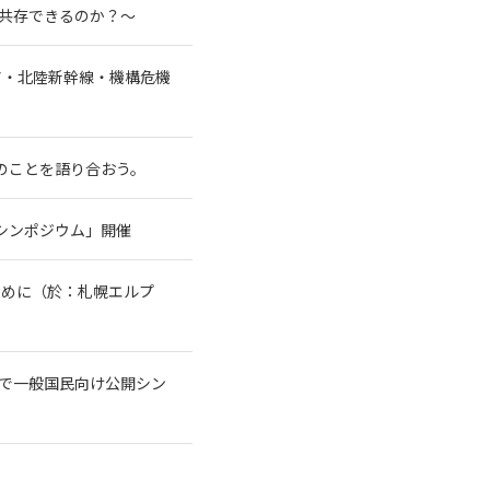
と共存できるのか？～
ア・北陸新幹線・機構危機
水のことを語り合おう。
シンポジウム」開催
ために（於：札幌エルプ
トで一般国民向け公開シン