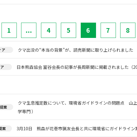
1
...
4
5
6
7
8
クマ出没の“本当の背景”が、読売新聞に取り上げられました
ィア
日本熊森協会 室谷会長の記事が長周新聞に掲載されました（20
ィア
クマ生息推定数について、環境省ガイドラインの問題点 山上
提案
学専門 ）
3月10日 熊森が花巻市猟友会長と共に環境省にガイドライン
提案