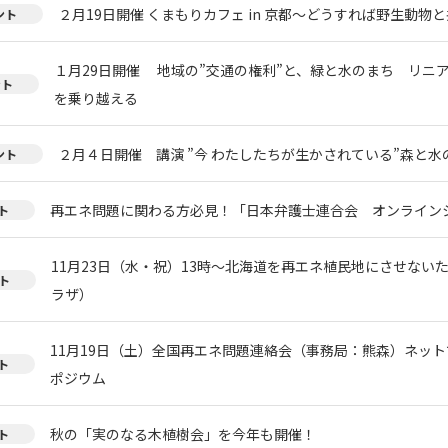
２月19日開催 くまもりカフェ in 京都～どうすれば野生動物
ント
１月29日開催 地域の”交通の権利”と、緑と水のまち リニ
ント
を乗り越える
２月４日開催 講演 ”今 わたしたちが生かされている”森と
ント
再エネ問題に関わる方必見！「日本弁護士連合会 オンライン
ト
11月23日（水・祝）13時～北海道を再エネ植民地にさせない
ト
ラザ）
11月19日（土）全国再エネ問題連絡会（事務局：熊森）ネッ
ト
ポジウム
秋の「実のなる木植樹会」を今年も開催！
ト