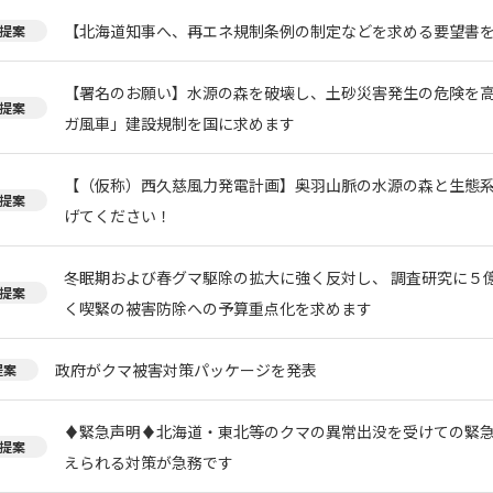
【北海道知事へ、再エネ規制条例の制定などを求める要望書
提案
【署名のお願い】水源の森を破壊し、土砂災害発生の危険を
提案
ガ風車」建設規制を国に求めます
【（仮称）西久慈風力発電計画】奥羽山脈の水源の森と生態
提案
げてください！
冬眠期および春グマ駆除の拡大に強く反対し、 調査研究に５
提案
く喫緊の被害防除への予算重点化を求めます
政府がクマ被害対策パッケージを発表
提案
♦️緊急声明♦️北海道・東北等のクマの異常出没を受けての緊
提案
えられる対策が急務です