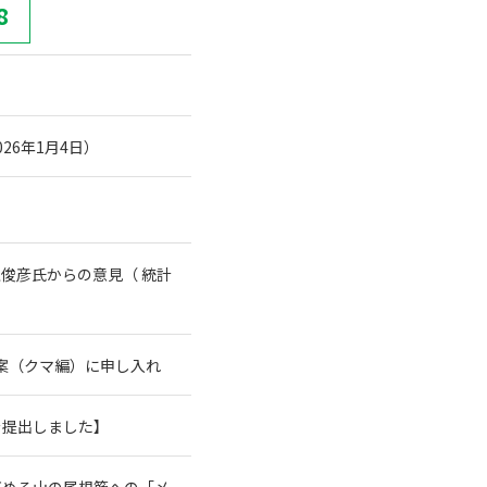
8
26年1月4日）
俊彦氏からの意見（ 統計
案（クマ編）に申し入れ
を提出しました】
高める山の尾根筋への「メ