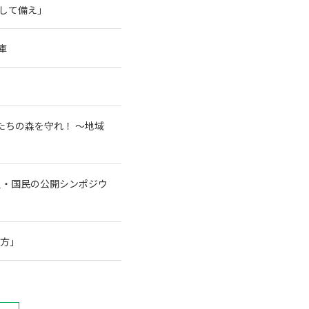
そして備え」
庫
たちの森を守れ！ 〜地域
員・国民の公開シンポジウ
行方」