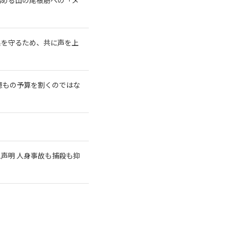
系を守るため、共に声を上
億もの予算を割くのではな
急声明 人身事故も捕殺も抑