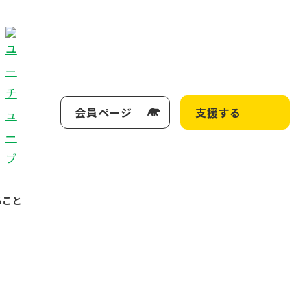
会員ページ
支援する
ること