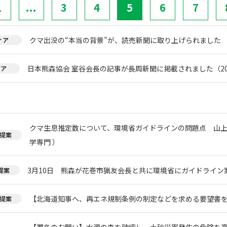
1
...
3
4
5
6
7
クマ出没の“本当の背景”が、読売新聞に取り上げられました
ィア
日本熊森協会 室谷会長の記事が長周新聞に掲載されました（20
ィア
クマ生息推定数について、環境省ガイドラインの問題点 山上
提案
学専門 ）
3月10日 熊森が花巻市猟友会長と共に環境省にガイドライン
提案
【北海道知事へ、再エネ規制条例の制定などを求める要望書
提案
【署名のお願い】水源の森を破壊し、土砂災害発生の危険を