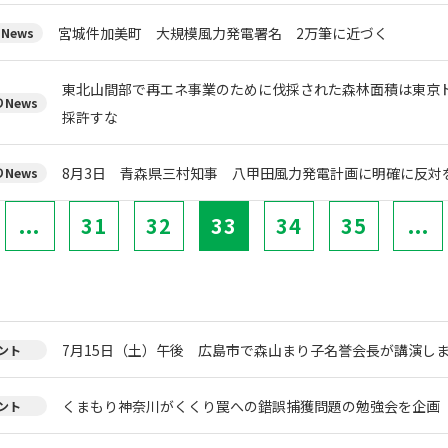
宮城件加美町 大規模風力発電署名 2万筆に近づく
News
東北山間部で再エネ事業のために伐採された森林面積は東京ド
News
採許すな
8月3日 青森県三村知事 八甲田風力発電計画に明確に反対
News
...
31
32
33
34
35
...
7月15日（土）午後 広島市で森山まり子名誉会長が講演し
ント
くまもり神奈川がくくり罠への錯誤捕獲問題の勉強会を企画
ント