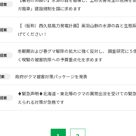
提案
ガ風車」建設規制を国に求めます
【（仮称）西久慈風力発電計画】奥羽山脈の水源の森と生態
提案
げてください！
冬眠期および春グマ駆除の拡大に強く反対し、 調査研究に５
提案
く喫緊の被害防除への予算重点化を求めます
政府がクマ被害対策パッケージを発表
提案
♦️緊急声明♦️北海道・東北等のクマの異常出没を受けての緊
提案
えられる対策が急務です