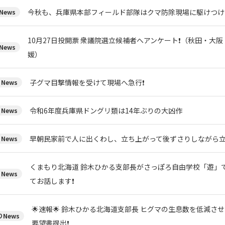
今秋も、兵庫県本部フィールド部隊はクマ防除現場に駆けつけ
News
10月27日投開票 衆議院選立候補者へアンケート❗（秋田・大
News
媛）
子グマ目撃情報を受けて現場へ急行❗
News
令和6年度兵庫県ドングリ類は14年ぶりの大凶作
News
早朝民家前で人に出くわし、立ち上がって後ずさりしながら
News
くまもり北海道 鈴木ひかる支部長がさっぽろ自由学校「遊」
News
てお話します❗
🌟速報🌟 鈴木ひかる北海道支部長 ヒグマの生息数を低減さ
News
要望書提出❗