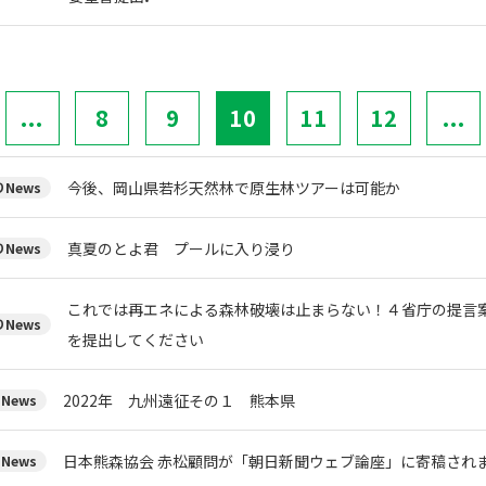
...
8
9
10
11
12
...
今後、岡山県若杉天然林で原生林ツアーは可能か
News
真夏のとよ君 プールに入り浸り
News
これでは再エネによる森林破壊は止まらない！４省庁の提言案
News
を提出してください
2022年 九州遠征その１ 熊本県
News
日本熊森協会 赤松顧問が「朝日新聞ウェブ論座」に寄稿され
News