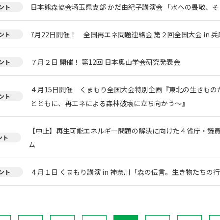
日本熊森協会埼玉県支部 かだ由紀子講演会 「水への畏敬、
ント
7月22日開催！ 全国再エネ問題連絡会 第２回全国大会 in 兵
ント
７月２日 開催！ 第12回 日本奥山学会研究発表会
ント
４月15日開催 くまもり全国大会特別企画『東北の生きもの
ント
とともに、再エネによる森林破壊に立ち向かう〜』
【中止】再生可能エネルギー問題の解決に向けた４省庁・議
ント
ム
４月１日 くまもり講演 in 神奈川「森の伝言。生き物たちの
ント