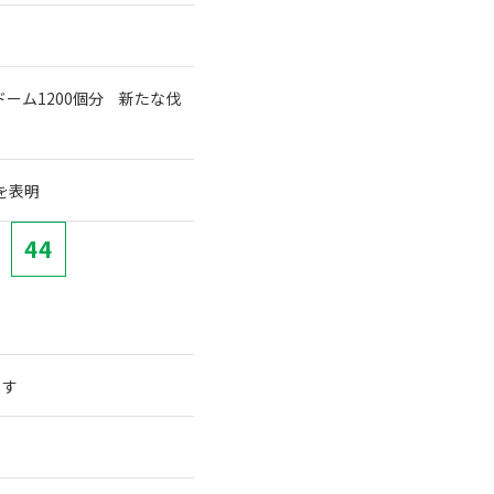
ーム1200個分 新たな伐
を表明
44
ます