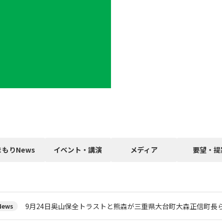
まもりNews
イベント・講演
メディア
要望・提
9月24日奥山保全トラストと熊森が三重県大台町大森正信町長
ews