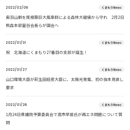
2022/02/06
くまもりNews
奥羽山脈を尾根筋巨大風車群による森林大破壊から守れ 2月2日
熊森本部室谷会長らが国会へ
2022/01/31
くまもりNews
祝 北海道にくまもり27番目の支部が誕生！
2022/01/27
くまもりNews
山口環境大臣が萩生田経産大臣に、太陽光発電、初の抜本見直し
要求
2022/01/26
くまもりNews
1月24日衆議院予算委員会で高市早苗氏が再エネ問題について質
問