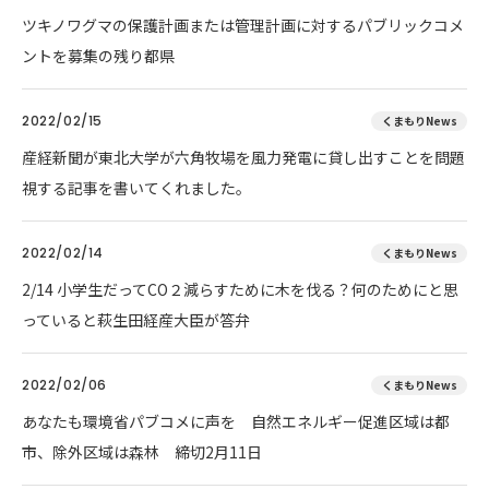
ツキノワグマの保護計画または管理計画に対するパブリックコメ
ントを募集の残り都県
2022/02/15
くまもりNews
産経新聞が東北大学が六角牧場を風力発電に貸し出すことを問題
視する記事を書いてくれました。
2022/02/14
くまもりNews
2/14 小学生だってCO２減らすために木を伐る？何のためにと思
っていると萩生田経産大臣が答弁
2022/02/06
くまもりNews
あなたも環境省パブコメに声を 自然エネルギー促進区域は都
市、除外区域は森林 締切2月11日