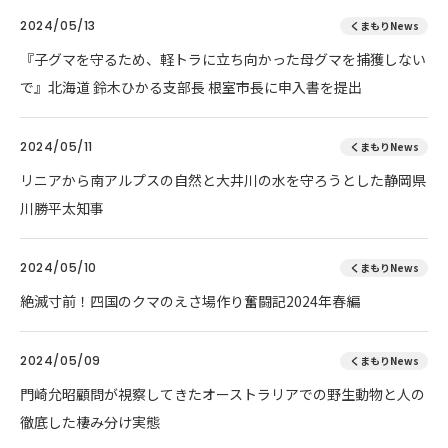
2024/05/13
くまもりNews
『子グマを守るため、軽トラに立ち向かった母グマを捕獲しない
で』北海道 鈴木ひかる支部長 根室市長に申入書を提出
2024/05/11
くまもりNews
リニアから南アルプスの自然と大井川の水を守ろうとした静岡県
川勝平太知事
2024/05/10
くまもりNews
絶滅寸前！四国のクマのえさ場作り奮闘記2024年春編
2024/05/09
くまもりNews
門崎允昭顧問が視察してきたオーストラリアでの野生動物と人の
徹底した棲み分け実態