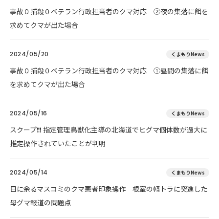
事故０捕殺０ベテラン行政担当者のクマ対応 ②夜の集落に餌を
求めてクマが出た場合
2024/05/20
くまもりNews
事故０捕殺０ベテラン行政担当者のクマ対応 ①昼間の集落に餌
を求めてクマが出た場合
2024/05/16
くまもりNews
スクープ❗❗ 指定管理鳥獣化主導の北海道でヒグマ個体数が過大に
推定操作されていたことが判明
2024/05/14
くまもりNews
目に余るマスコミのクマ悪者印象操作 根室の軽トラに突進した
母グマ報道の問題点