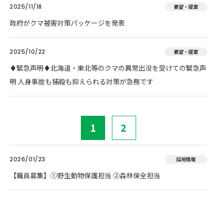
2025/11/18
要望・提案
政府がクマ被害対策パッケージを発表
2025/10/22
要望・提案
♦️緊急声明♦️北海道・東北等のクマの異常出没を受けての緊急声
明 人身事故も捕殺も抑えられる対策が急務です
1
2
2026/01/23
採用情報
【職員募集】①野生動物保護担当 ②森林保全担当