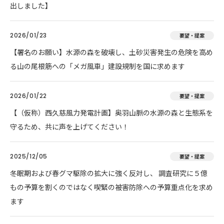
出しました】
2026/01/23
要望・提案
【署名のお願い】水源の森を破壊し、土砂災害発生の危険を高め
る山の尾根筋への「メガ風車」建設規制を国に求めます
2026/01/22
要望・提案
【（仮称）西久慈風力発電計画】奥羽山脈の水源の森と生態系を
守るため、共に声を上げてください！
2025/12/05
要望・提案
冬眠期および春グマ駆除の拡大に強く反対し、 調査研究に５億
もの予算を割くのではなく喫緊の被害防除への予算重点化を求め
ます