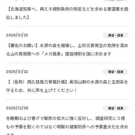
【北海道知事へ、再エネ規制条例の制定などを求める要望書を提
出しました】
2026/01/23
要望・提案
【署名のお願い】水源の森を破壊し、土砂災害発生の危険を高め
る山の尾根筋への「メガ風車」建設規制を国に求めます
2026/01/22
要望・提案
【（仮称）西久慈風力発電計画】奥羽山脈の水源の森と生態系を
守るため、共に声を上げてください！
2025/12/05
要望・提案
冬眠期および春グマ駆除の拡大に強く反対し、 調査研究に５億
もの予算を割くのではなく喫緊の被害防除への予算重点化を求め