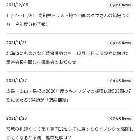
2021/12/05
くまもりNews
11/14～11/20 高知県トラスト地で四国のクマさんの餌場づく
り 今年度分終了報告
2021/11/28
くまもりNews
北海道にも大きな自然保護勢力を 12月12日支部設立に向けた
室谷会長を囲む札幌集会のお知らせ
2021/11/27
くまもりNews
広島・山口・島根の2020年度ツキノワグマの捕獲総数523頭の7
割にあたる364頭が「錯誤捕獲」
2021/11/26
くまもりNews
宮城の猟師くくり罠を真円12センチに戻すならイノシシを駆除し
にくくなると不満 熊森見解は？