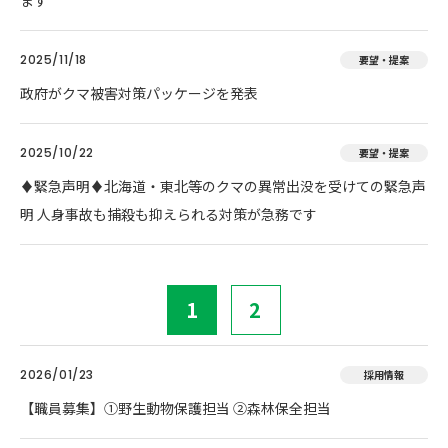
ます
2025/11/18
要望・提案
政府がクマ被害対策パッケージを発表
2025/10/22
要望・提案
♦️緊急声明♦️北海道・東北等のクマの異常出没を受けての緊急声
明 人身事故も捕殺も抑えられる対策が急務です
1
2
2026/01/23
採用情報
【職員募集】①野生動物保護担当 ②森林保全担当