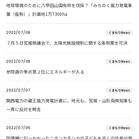
地球環境のために八甲田山国有林を伐採？「みちのく風力発電事
業（仮称）」計画地1万7300ha
2022/07/08
くまもりNews
７月５日宮城県議会で、太陽光施設規制に関する条例案を可決
2022/07/08
くまもりNews
参院選の争点第２位にエネルギーが入る
2022/07/07
くまもりNews
関西電力の蔵王風力発電計画に、地元も、宮城・山形両県知事も
一斉に反対を明言
2022/07/05
くまもりNews
防護網に引っかかったニホンカモシカの子どもを近くの住民が救